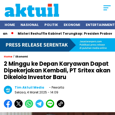
HOME
NASIONAL
POLITIK
EKONOMI
ENTERTAINMENT
isteri Reshuffle Kabinet Terungkap: Presiden Prabowo Subianto 
/
Home
Ekonomi
2 Minggu ke Depan Karyawan Dapat
Dipekerjakan Kembali, PT Sritex akan
Dikelola Investor Baru
Tim Aktuil Media
- Pewarta
Selasa, 4 Maret 2025
- 14:09