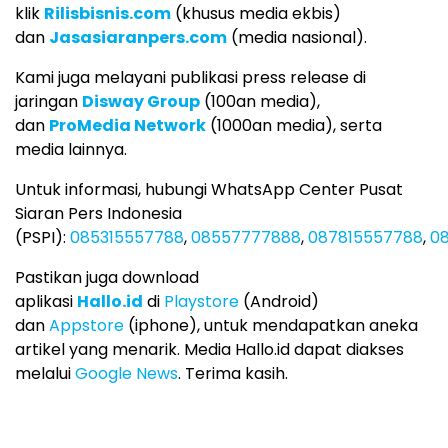
klik
Rilisbisnis.com
(khusus media ekbis)
dan
Jasasiaranpers.com
(media nasional).
Kami juga melayani publikasi press release di
jaringan
Disway Group
(100an media),
dan
ProMedia Network
(1000an media), serta
media lainnya.
Untuk informasi, hubungi WhatsApp Center Pusat
Siaran Pers Indonesia
(PSPI):
085315557788
,
08557777888
,
087815557788
,
08
Pastikan juga download
aplikasi
Hallo.id
di
Playstore
(Android)
dan
Appstore
(iphone), untuk mendapatkan aneka
artikel yang menarik. Media Hallo.id dapat diakses
melalui
Google News
. Terima kasih.