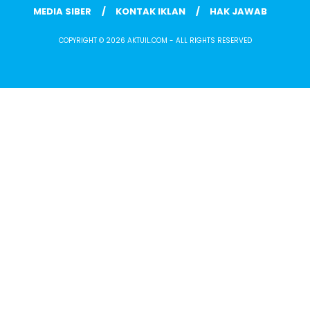
MEDIA SIBER
KONTAK IKLAN
HAK JAWAB
COPYRIGHT © 2026 AKTUIL.COM - ALL RIGHTS RESERVED