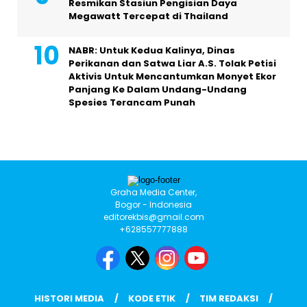
Resmikan Stasiun Pengisian Daya
Megawatt Tercepat di Thailand
NABR: Untuk Kedua Kalinya, Dinas
Perikanan dan Satwa Liar A.S. Tolak Petisi
Aktivis Untuk Mencantumkan Monyet Ekor
Panjang Ke Dalam Undang-Undang
Spesies Terancam Punah
Graha Media Center,
Bogor - Indonesia
editorekbis@gmail.com
+628557777888
HISTORI MEDIA
KODE ETIK
TIM REDAKSI