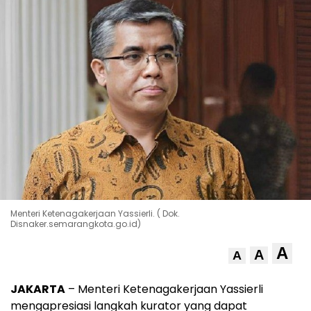
Menteri Ketenagakerjaan Yassierli. ( Dok.
Disnaker.semarangkota.go.id)
A
A
A
JAKARTA
– Menteri Ketenagakerjaan Yassierli
mengapresiasi langkah kurator yang dapat