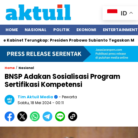
ID
HOME
NASIONAL
POLITIK
EKONOMI
ENTERTAINMENT
inet Terungkap: Presiden Prabowo Subianto Tegaskan Menteri Ber
/
Home
Nasional
BNSP Adakan Sosialisasi Program
Sertifikasi Kompetensi
Tim Aktuil Media
- Pewarta
Sabtu, 18 Mei 2024
- 00:11