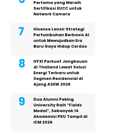
Pertama yang Meraih
Sertifikasi EUCC untuk
Network Camera
Hisense Lansir Strategi
Pertumbuhan Berbasis AI
untuk Mewujudkan Era
Baru Gaya Hidup Cerdas
HYXI Perkuat Jangkauan
di Thailand Lewat Solusi
Energi Terbaru untuk
Segmen Residensial di
Ajang ASEW 2026
Dua Alumni Peking
University Raih “Fields
Medal”, Sebanyak 14
Akademisi PKU Tampil di
ICM 2026