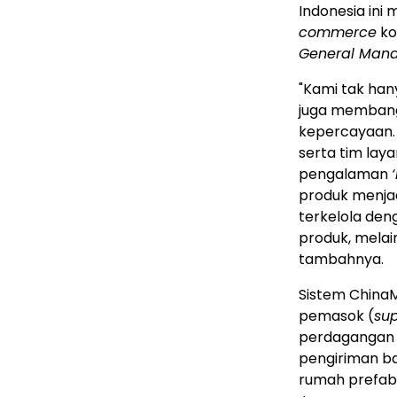
Indonesia ini
commerce
ko
General Man
"Kami tak ha
juga membang
kepercayaan.
serta tim lay
pengalaman
produk menja
terkelola den
produk, melai
tambahnya.
Sistem China
pemasok (
sup
perdagangan l
pengiriman ba
rumah prefabri