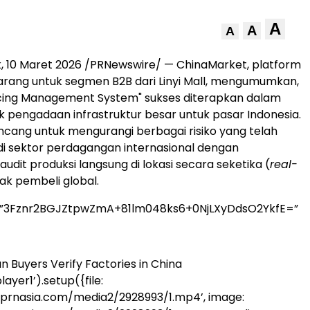
A
A
A
ok, 10 Maret 2026 /PRNewswire/ — ChinaMarket, platform
ang untuk segmen B2B dari Linyi Ma
ll, meng
umumkan,
rcing Management System" sukses diterapkan dalam
 pengadaan infrastruktur besar untuk pasar Indonesia.
rancang untuk mengurangi berbagai risiko yang telah
di sektor perdagangan internasional dengan
udit produksi langsung di lokasi secara seketika (
real-
hak pembeli global.
=”3Fznr2BGJZtpwZmA+81lm048ks6+0NjLXyDdsO2YkfE=”
n Buyers Verify Factories in China
ayer1’).setup({file:
.prnasia.com/media2/2928993/1.mp4’, image: