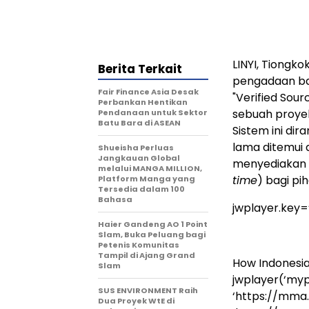
LINYI, Tiongk
Berita Terkait
pengadaan bar
Fair Finance Asia Desak
"Verified Sou
Perbankan Hentikan
sebuah proyek
Pendanaan untuk Sektor
Batu Bara di ASEAN
Sistem ini di
lama ditemui 
Shueisha Perluas
Jangkauan Global
menyediakan a
melalui MANGA MILLION,
time
) bagi pi
Platform Manga yang
Tersedia dalam 100
Bahasa
jwplayer.key
Haier Gandeng AO 1 Point
Slam, Buka Peluang bagi
Petenis Komunitas
Tampil di Ajang Grand
How Indonesia
Slam
jwplayer(‘mypl
SUS ENVIRONMENT Raih
‘https://mma
Dua Proyek WtE di