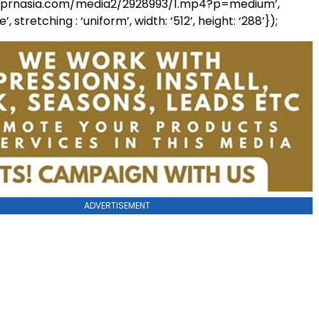
.prnasia.com/media2/2928993/1.mp4?p=medium’,
’, stretching : ‘uniform’, width: ‘512’, height: ‘288’});
ADVERTISEMENT