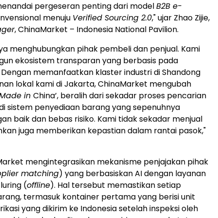
 menandai pergeseran penting dari model
B2B e-
nvensional menuju
Verified Sourcing 2.0
," ujar Zhao Zijie,
ager
, ChinaMarket – Indonesia National Pavilion.
nya menghubungkan pihak pembeli dan penjual. Kami
un ekosistem transparan yang berbasis pada
 Dengan memanfaatkan klaster industri di Shandong
anan lokal kami di Jakarta, ChinaMarket mengubah
‘Made in
China’, beralih dari sekadar proses pencarian
di sistem penyediaan barang yang sepenuhnya
gan baik dan bebas risiko. Kami tidak sekadar menjual
nkan juga memberikan kepastian dalam rantai pasok,"
Market mengintegrasikan mekanisme penjajakan pihak
plier matching
) yang berbasiskan AI dengan layanan
uring (
offline
). Hal tersebut memastikan setiap
rang, termasuk kontainer pertama yang berisi unit
kasi yang dikirim ke Indonesia setelah inspeksi oleh