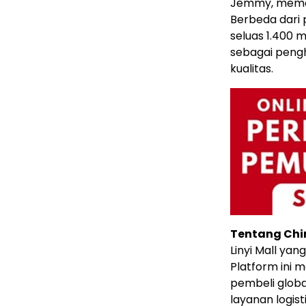
Jemmy, memenu
Berbeda dari p
seluas 1.400 m
sebagai pengh
kualitas.
Tentang Chi
Linyi Mall yan
Platform ini 
pembeli global
layanan logisti