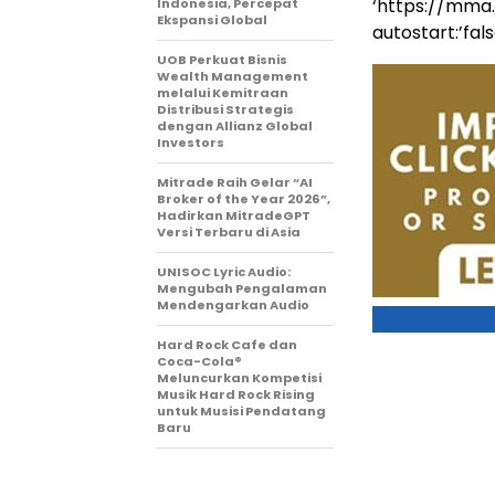
‘https://mma
Indonesia, Percepat
Ekspansi Global
autostart:’false
UOB Perkuat Bisnis
Wealth Management
melalui Kemitraan
Distribusi Strategis
dengan Allianz Global
Investors
Mitrade Raih Gelar “AI
Broker of the Year 2026”,
Hadirkan MitradeGPT
Versi Terbaru di Asia
UNISOC Lyric Audio:
Mengubah Pengalaman
Mendengarkan Audio
Hard Rock Cafe dan
Coca-Cola®
Meluncurkan Kompetisi
Musik Hard Rock Rising
untuk Musisi Pendatang
Baru