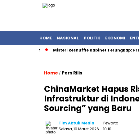
HOME
NASIONAL
POLITIK
EKONOMI
ENT
emandangan
Misteri Reshuffle Kabinet Terungkap: Presiden 
Home
Pers Rilis
/
ChinaMarket Hapus Ri
Infrastruktur di Indon
Sourcing” yang Baru
Tim Aktuil Media
- Pewarta
Selasa, 10 Maret 2026
- 10:10