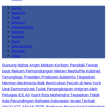
Home
Nasional
Politik
Ekonomi
Entertainment
Lifestyle
Selebriti
Sport
Internasional
Pers Rilis
Video
Gunung Natas Angin Makan Korban, Pendaki Tewas
Saat Rekam Pemandangan
Misteri Reshuffle Kabinet
Terungkap: Presiden Prabowo Subianto Tegaskan
Menteri Berkinerja Baik
Bentrokan Pecah di New York
Usai Demonstrasi Tolak Penangkapan Imigran oleh
Petugas ICE AS
Yusril Ihza Mahendra Tegaskan Tidak
Ada Perundingan Rahasia Indonesia-Israel Terkait
OECD
KTT ASEAN 2025: Prabowo Bicara Soal Solidaritas