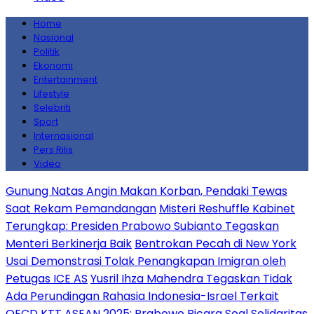
Home
Nasional
Politik
Ekonomi
Entertainment
Lifestyle
Selebriti
Sport
Internasional
Pers Rilis
Video
Gunung Natas Angin Makan Korban, Pendaki Tewas
Saat Rekam Pemandangan
Misteri Reshuffle Kabinet
Terungkap: Presiden Prabowo Subianto Tegaskan
Menteri Berkinerja Baik
Bentrokan Pecah di New York
Usai Demonstrasi Tolak Penangkapan Imigran oleh
Petugas ICE AS
Yusril Ihza Mahendra Tegaskan Tidak
Ada Perundingan Rahasia Indonesia-Israel Terkait
OECD
KTT ASEAN 2025: Prabowo Bicara Soal Solidaritas