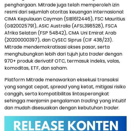
penghargaan. Mitrade juga telah memperoleh izin
resmi dari sejumlah otoritas keuangan internasional:
CIMA Kepulauan Cayman (SIB1612446), FSC Mauritius
(GB20025791), ASIC Australia (AFSL398528), FSCA
Afrika Selatan (FSP 54842), CMA Uni Emirat Arab
(20200000397), dan CySEC Siprus (CIF 438/23).
Mitrade mendemokratisasi akses pasar, serta
menghubungkan lebih dari tujuh juta
trader
dengan
970+ produk derivatif OTC, termasuk indeks, valas,
komoditas, ETF, dan saham.
Platform Mitrade menawarkan eksekusi transaksi
yang sangat cepat,
spread
yang ketat, mitigasi risiko
canggih, serta kompatibilitas lintasperangkat
sehingga menjamin pengalaman
trading
yang intuitif
dan mudah disesuaikan dengan kebutuhan
trader
.