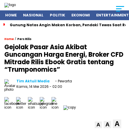
HOME
NASIONAL
POLITIK
EKONOMI
ENTERTAINMENT
Gunung Natas Angin Makan Korban, Pendaki Tewas Saat 
/
Home
Pers Rilis
Gejolak Pasar Asia Akibat
Guncangan Harga Energi, Broker CFD
Mitrade Rilis Ebook Gratis tentang
“Trumponomics”
Tim Aktuil Media
- Pewarta
Kamis, 14 Mei 2026
- 02:00
A
A
A