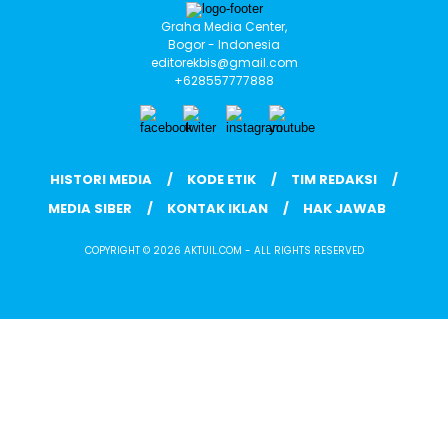
Graha Media Center,
Bogor - Indonesia
editorekbis@gmail.com
+628557777888
HISTORI MEDIA
KODE ETIK
TIM REDAKSI
MEDIA SIBER
KONTAK IKLAN
HAK JAWAB
COPYRIGHT © 2026 AKTUIL.COM - ALL RIGHTS RESERVED