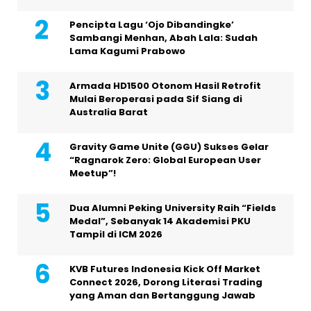
Pencipta Lagu ‘Ojo Dibandingke’
Sambangi Menhan, Abah Lala: Sudah
Lama Kagumi Prabowo
Armada HD1500 Otonom Hasil Retrofit
Mulai Beroperasi pada Sif Siang di
Australia Barat
Gravity Game Unite (GGU) Sukses Gelar
“Ragnarok Zero: Global European User
Meetup”!
Dua Alumni Peking University Raih “Fields
Medal”, Sebanyak 14 Akademisi PKU
Tampil di ICM 2026
KVB Futures Indonesia Kick Off Market
Connect 2026, Dorong Literasi Trading
yang Aman dan Bertanggung Jawab