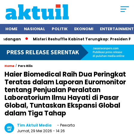
HOME
NASIONAL
POLITIK
EKONOMI
ENTERTAINMENT
n
Misteri Reshuffle Kabinet Terungkap: Presiden Prabowo Su
/
Home
Pers Rilis
Haier Biomedical Raih Dua Peringkat
Teratas dalam Laporan Euromonitor
tentang Penjualan Peralatan
Laboratorium Ilmu Hayati di Pasar
Global, Tuntaskan Ekspansi Global
dalam Tiga Tahap
Tim Aktuil Media
- Pewarta
Jumat, 29 Mei 2026
- 14:26