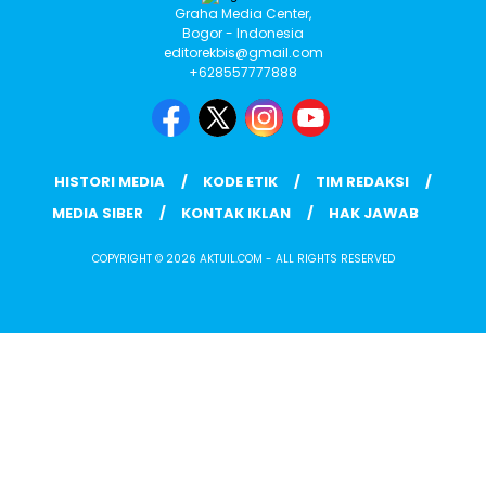
Graha Media Center,
Bogor - Indonesia
editorekbis@gmail.com
+628557777888
HISTORI MEDIA
KODE ETIK
TIM REDAKSI
MEDIA SIBER
KONTAK IKLAN
HAK JAWAB
COPYRIGHT © 2026 AKTUIL.COM - ALL RIGHTS RESERVED