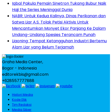
Iqbal Pakula Pemain Sinetron Tukang Bubur Naik
Haji the Series Meninggal Dunia
NABR: Untuk Kedua Kalinya, Dinas Perikanan dan
Satwa Liar A.S. Tolak Petisi Aktivis Untuk
Mencantumkan Monyet Ekor Panjang Ke Dalam
Undang-Undang Spesies Terancam Punah
Liaoning: Tempat Ketangguhan Industri Bertemu
Alam Liar yang Belum Terjamah
Graha Media Center,
Bogor - Indonesia
editorekbis@gmail.com
+628557777888
Histori Media
Kode Etik
Tim Redaksi
Media Siber