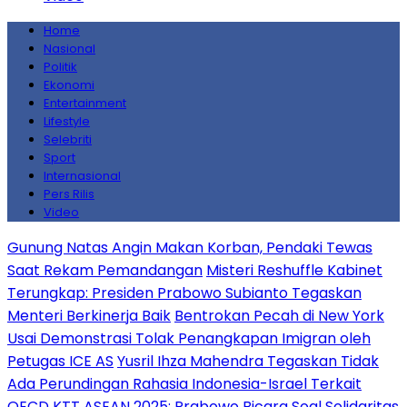
Home
Nasional
Politik
Ekonomi
Entertainment
Lifestyle
Selebriti
Sport
Internasional
Pers Rilis
Video
Gunung Natas Angin Makan Korban, Pendaki Tewas
Saat Rekam Pemandangan
Misteri Reshuffle Kabinet
Terungkap: Presiden Prabowo Subianto Tegaskan
Menteri Berkinerja Baik
Bentrokan Pecah di New York
Usai Demonstrasi Tolak Penangkapan Imigran oleh
Petugas ICE AS
Yusril Ihza Mahendra Tegaskan Tidak
Ada Perundingan Rahasia Indonesia-Israel Terkait
OECD
KTT ASEAN 2025: Prabowo Bicara Soal Solidaritas