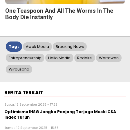
One Teaspoon And All The Worms In The
Body Die Instantly
Tag :
Awak Media
Breaking News
Entrepreneurship
Hallo Media
Redaksi
Wartawan
Wirausaha
BERITA TERKAIT
Sabtu, 13 September 2025 - 17:29
Optimisme IHSG Jangka Panjang Terjaga Meski CSA
Index Turun
Jumat, 12 September 2025 - 15:55