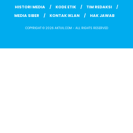
HISTORI MEDIA
KODE ETIK
TIM REDAKSI
MEDIA SIBER
KONTAK IKLAN
HAK JAWAB
COPYRIGHT © 2026 AKTUIL.COM - ALL RIGHTS RESERVED