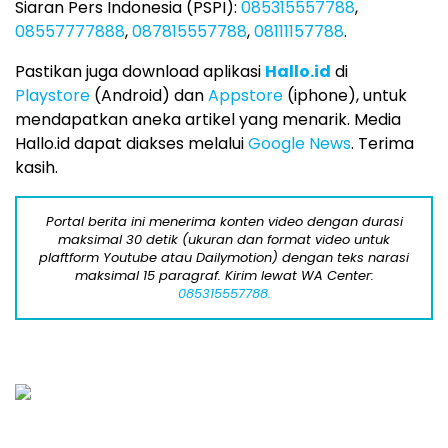
Siaran Pers Indonesia (PSPI):
085315557788
,
08557777888
,
087815557788
,
08111157788
.
Pastikan juga download aplikasi
Hallo.id
di
Playstore
(Android) dan
Appstore
(iphone), untuk
mendapatkan aneka artikel yang menarik. Media
Hallo.id dapat diakses melalui
Google News
. Terima
kasih.
Portal berita ini menerima konten video dengan durasi
maksimal 30 detik (ukuran dan format video untuk
plaftform Youtube atau Dailymotion) dengan teks narasi
maksimal 15 paragraf. Kirim lewat WA Center:
085315557788.