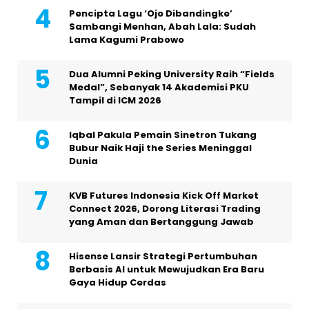
Pencipta Lagu ‘Ojo Dibandingke’
Sambangi Menhan, Abah Lala: Sudah
Lama Kagumi Prabowo
Dua Alumni Peking University Raih “Fields
Medal”, Sebanyak 14 Akademisi PKU
Tampil di ICM 2026
Iqbal Pakula Pemain Sinetron Tukang
Bubur Naik Haji the Series Meninggal
Dunia
KVB Futures Indonesia Kick Off Market
Connect 2026, Dorong Literasi Trading
yang Aman dan Bertanggung Jawab
Hisense Lansir Strategi Pertumbuhan
Berbasis AI untuk Mewujudkan Era Baru
Gaya Hidup Cerdas