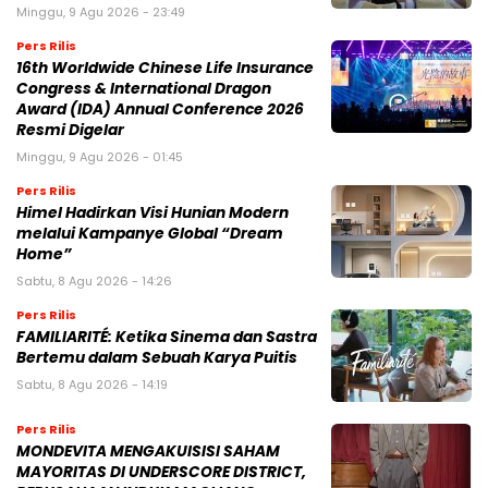
Minggu, 9 Agu 2026 - 23:49
Pers Rilis
16th Worldwide Chinese Life Insurance
Congress & International Dragon
Award (IDA) Annual Conference 2026
Resmi Digelar
Minggu, 9 Agu 2026 - 01:45
Pers Rilis
Himel Hadirkan Visi Hunian Modern
melalui Kampanye Global “Dream
Home”
Sabtu, 8 Agu 2026 - 14:26
Pers Rilis
FAMILIARITÉ: Ketika Sinema dan Sastra
Bertemu dalam Sebuah Karya Puitis
Sabtu, 8 Agu 2026 - 14:19
Pers Rilis
MONDEVITA MENGAKUISISI SAHAM
MAYORITAS DI UNDERSCORE DISTRICT,