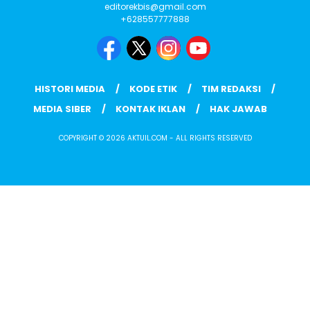
editorekbis@gmail.com
+628557777888
HISTORI MEDIA
KODE ETIK
TIM REDAKSI
MEDIA SIBER
KONTAK IKLAN
HAK JAWAB
COPYRIGHT © 2026 AKTUIL.COM - ALL RIGHTS RESERVED