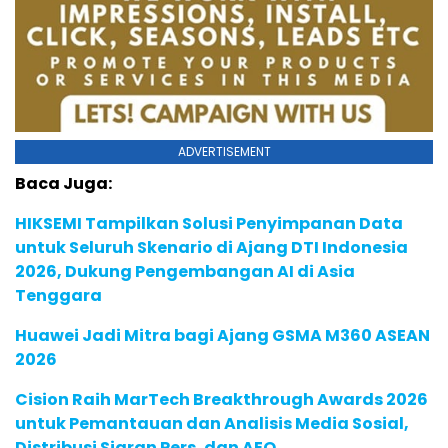
ADVERTISEMENT
Baca Juga:
HIKSEMI Tampilkan Solusi Penyimpanan Data
untuk Seluruh Skenario di Ajang DTI Indonesia
2026, Dukung Pengembangan AI di Asia
Tenggara
Huawei Jadi Mitra bagi Ajang GSMA M360 ASEAN
2026
Cision Raih MarTech Breakthrough Awards 2026
untuk Pemantauan dan Analisis Media Sosial,
Distribusi Siaran Pers, dan AEO