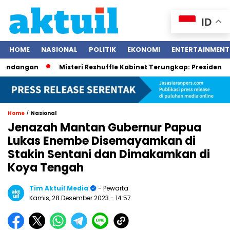
ID
HOME
NASIONAL
POLITIK
EKONOMI
ENTERTAINMENT
ngan
Misteri Reshuffle Kabinet Terungkap: Presiden Prabowo
/
Home
Nasional
Jenazah Mantan Gubernur Papua
Lukas Enembe Disemayamkan di
Stakin Sentani dan Dimakamkan di
Koya Tengah
Tim Aktuil Media
- Pewarta
Kamis, 28 Desember 2023
- 14:57