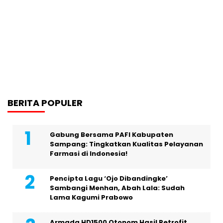
BERITA POPULER
Gabung Bersama PAFI Kabupaten
Sampang: Tingkatkan Kualitas Pelayanan
Farmasi di Indonesia!
Pencipta Lagu ‘Ojo Dibandingke’
Sambangi Menhan, Abah Lala: Sudah
Lama Kagumi Prabowo
Armada HD1500 Otonom Hasil Retrofit