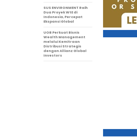
SUS ENVIRONMENT Raih
Dua Proyek WtE di
Indonesia, Percepat
Ekspansi Global
UOB Perkuat Bisnis
Wealth Management
melalui Kemitraan
Distribusi Strategis
dengan Allianz Global
Investors