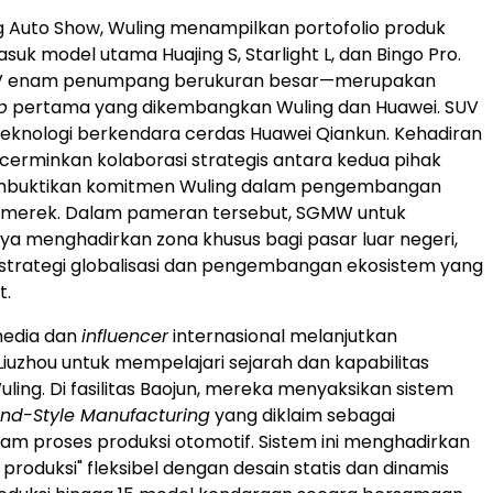
ing Auto Show, Wuling menampilkan portofolio produk
suk model utama Huajing S, Starlight L, dan Bingo Pro.
UV enam penumpang berukuran besar—merupakan
p
pertama yang dikembangkan Wuling dan Huawei. SUV
i teknologi berkendara cerdas Huawei Qiankun. Kehadiran
cerminkan kolaborasi strategis antara kedua pihak
mbuktikan komitmen Wuling dalam pengembangan
n merek. Dalam pameran tersebut, SGMW untuk
ya menghadirkan zona khusus bagi pasar luar negeri,
trategi globalisasi dan pengembangan ekosistem yang
t.
media dan
influencer
internasional melanjutkan
Liuzhou untuk mempelajari sejarah dan kapabilitas
ling. Di fasilitas Baojun, mereka menyaksikan sistem
sland-Style Manufacturing
yang diklaim sebagai
am proses produksi otomotif. Sistem ini menghadirkan
produksi" fleksibel dengan desain statis dan dinamis