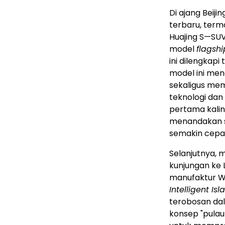
Di ajang Beij
terbaru, terma
Huajing S—S
model
flagshi
ini dilengkap
model ini men
sekaligus me
teknologi da
pertama kalin
menandakan s
semakin cepa
Selanjutnya, 
kunjungan ke 
manufaktur Wu
Intelligent I
terobosan dal
konsep "pulau 