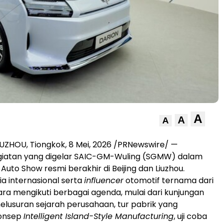
A
A
A
IUZHOU, Tiongkok
,
8 Mei, 2026
/PRNewswire/ —
giatan yang digelar SAIC-GM-Wuling (SGMW) dalam
 Auto Show resmi berakhir di Beijing dan Liuzhou.
a internasional serta
influencer
otomotif ternama dari
ra mengikuti berbagai agenda, mulai dari kunjungan
lusuran sejarah perusahaan, tur pabrik yang
onsep
Intelligent Island-Style Manufacturing
, uji coba