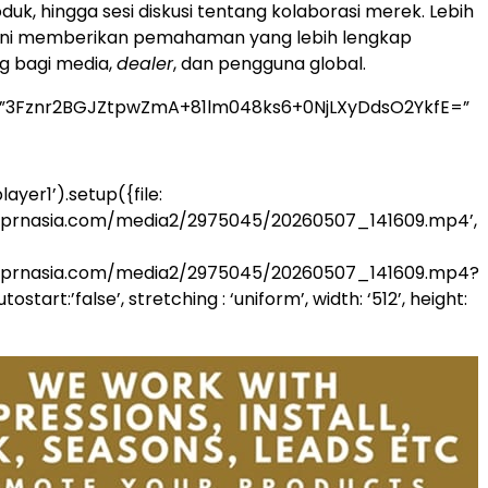
roduk, hingga sesi diskusi tentang kolaborasi merek. Lebih
n ini memberikan pemahaman yang lebih lengkap
g bagi media,
dealer
, dan pengguna global.
=”3Fznr2BGJZtpwZmA+81lm048ks6+0NjLXyDdsO2YkfE=”
ayer1’).setup({file:
.prnasia.com/media2/2975045/20260507_141609.mp4’,
.prnasia.com/media2/2975045/20260507_141609.mp4?
start:’false’, stretching : ‘uniform’, width: ‘512’, height: