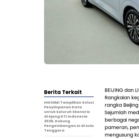
BEIJING dan L
Berita Terkait
Rangkaian ke
HIKSEMI Tampilkan Solusi
rangka Beijing
Penyimpanan Data
Sejumlah medi
untuk Seluruh Skenario
di Ajang DTI Indonesia
berbagai nega
2026, Dukung
Pengembangan AI di Asia
pameran, pene
Tenggara
mengusung k