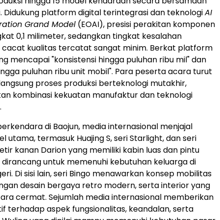
duksi hingga 15 model kendaraan secara bersamaan
i. Didukung platform digital terintegrasi dan teknologi
AI
eration Grand Model
(EOAI), presisi perakitan komponen
kat 0,1 milimeter, sedangkan tingkat kesalahan
 cacat kualitas tercatat sangat minim. Berkat platform
ng mencapai "konsistensi hingga puluhan ribu mil" dan
ingga puluhan ribu unit mobil". Para peserta acara turut
angsung proses produksi berteknologi mutakhir,
an kombinasi kekuatan manufaktur dan teknologi
.
i berkendara di Baojun, media internasional menjajal
 utama, termasuk Huajing S, seri Starlight, dan seri
etir kanan Darion yang memiliki kabin luas dan pintu
k, dirancang untuk memenuhi kebutuhan keluarga di
eri. Di sisi lain, seri Bingo menawarkan konsep mobilitas
gan desain bergaya retro modern, serta interior yang
ara cermat. Sejumlah media internasional memberikan
tif terhadap aspek fungsionalitas, keandalan, serta