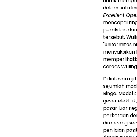
untuk mempro
dalam satu lin
Excellent Op
mencapai ting
perakitan dan
tersebut, Wuli
"uniformitas h
menyaksikan l
memperlihatk
cerdas Wuling
Di lintasan uj
sejumlah model
Bingo. Model s
geser elektri
pasar luar neg
perkotaan den
dirancang sec
penilaian posi