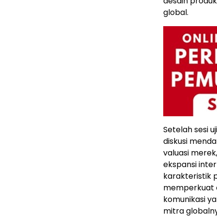
desain produ
global.
Setelah sesi u
diskusi mend
valuasi merek
ekspansi inte
karakteristik
memperkuat ar
komunikasi ya
mitra globaln