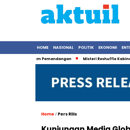
HOME
NASIONAL
POLITIK
EKONOMI
ENT
s Saat Rekam Pemandangan
Misteri Reshuffle Kabinet Teru
Home
Pers Rilis
/
Kunjungan Media Glob