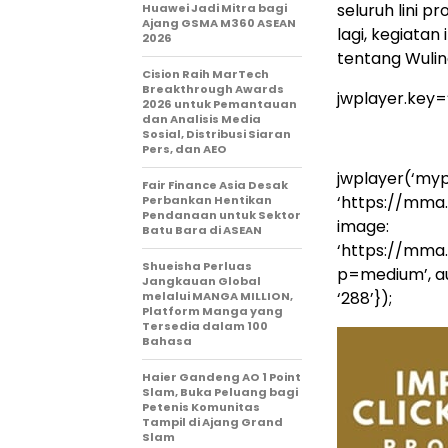
seluruh lini p
Huawei Jadi Mitra bagi
Ajang GSMA M360 ASEAN
lagi, kegiata
2026
tentang Wulin
Cision Raih MarTech
Breakthrough Awards
jwplayer.key
2026 untuk Pemantauan
dan Analisis Media
Sosial, Distribusi Siaran
Pers, dan AEO
jwplayer(‘mypl
Fair Finance Asia Desak
‘https://mma
Perbankan Hentikan
Pendanaan untuk Sektor
image:
Batu Bara di ASEAN
‘https://mma
Shueisha Perluas
p=medium’, auto
Jangkauan Global
‘288’});
melalui MANGA MILLION,
Platform Manga yang
Tersedia dalam 100
Bahasa
Haier Gandeng AO 1 Point
Slam, Buka Peluang bagi
Petenis Komunitas
Tampil di Ajang Grand
Slam