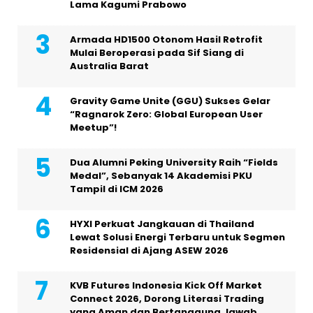
Lama Kagumi Prabowo
Armada HD1500 Otonom Hasil Retrofit
Mulai Beroperasi pada Sif Siang di
Australia Barat
Gravity Game Unite (GGU) Sukses Gelar
“Ragnarok Zero: Global European User
Meetup”!
Dua Alumni Peking University Raih “Fields
Medal”, Sebanyak 14 Akademisi PKU
Tampil di ICM 2026
HYXI Perkuat Jangkauan di Thailand
Lewat Solusi Energi Terbaru untuk Segmen
Residensial di Ajang ASEW 2026
KVB Futures Indonesia Kick Off Market
Connect 2026, Dorong Literasi Trading
yang Aman dan Bertanggung Jawab