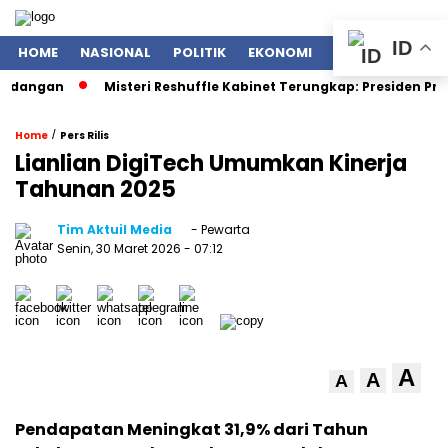
ID
HOME
NASIONAL
POLITIK
EKONOMI
ENTERTAINMENT
gan
Misteri Reshuffle Kabinet Terungkap: Presiden Prabowo 
/
Home
Pers Rilis
Lianlian DigiTech Umumkan Kinerja
Tahunan 2025
Tim Aktuil Media
- Pewarta
Senin, 30 Maret 2026
- 07:12
A
A
A
Pendapatan Meningkat 31,9% dari Tahun