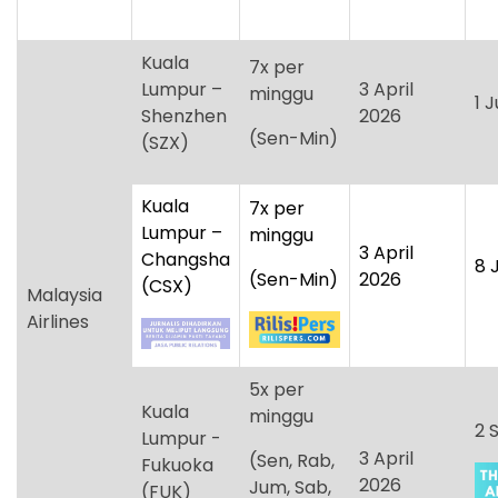
Kuala
7x per
Lumpur –
3 April
minggu
1 J
Shenzhen
2026
(Sen-Min)
(SZX)
Kuala
7x per
Lumpur –
minggu
3 April
Changsha
8 
(Sen-Min)
2026
(CSX)
Malaysia
Airlines
5x per
Kuala
minggu
2 
Lumpur -
3 April
(Sen, Rab,
Fukuoka
2026
Jum, Sab,
(FUK)