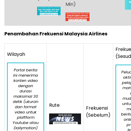
Min)
Penambahan Frekuensi Malaysia Airlines
Frekue
Wilayah
(Sesu
Portal berita
Pelu
ini menerima
akti
konten video
pela
dengan
mah
durasi
maksimal 30
mud
detik (ukuran
untu
Rute
dan format
Frekuensi
me
video untuk
berit
(Sebelum)
plaftform
onl
Youtube atau
pr
Dailymotion)
l