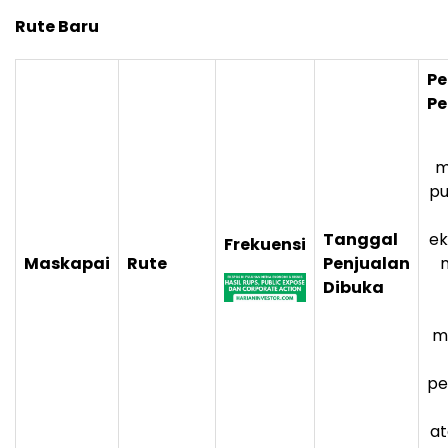
Rute Baru
P
P
m
pu
Tanggal
ek
Frekuensi
Maskapai
Rute
Penjualan
Dibuka
m
pe
a