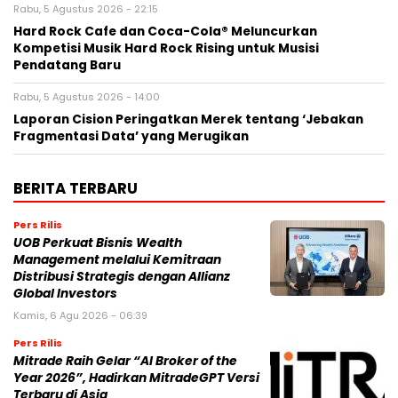
Rabu, 5 Agustus 2026 - 22:15
Hard Rock Cafe dan Coca-Cola® Meluncurkan
Kompetisi Musik Hard Rock Rising untuk Musisi
Pendatang Baru
Rabu, 5 Agustus 2026 - 14:00
Laporan Cision Peringatkan Merek tentang ‘Jebakan
Fragmentasi Data’ yang Merugikan
BERITA TERBARU
Pers Rilis
UOB Perkuat Bisnis Wealth
Management melalui Kemitraan
Distribusi Strategis dengan Allianz
Global Investors
Kamis, 6 Agu 2026 - 06:39
Pers Rilis
Mitrade Raih Gelar “AI Broker of the
Year 2026”, Hadirkan MitradeGPT Versi
Terbaru di Asia