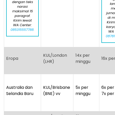
dengan teks
la
narasi
me
maksimal 15
jurna
paragraf.
di m
Kirim lewat
Kiri
WA Center:
karya
085315557788.
WA 
08781
KUL/London
14x per
Eropa
16x pe
(LHR)
minggu
Australia dan
KUL/Brisbane
5x per
6x per
Selandia Baru
(BNE) vv
minggu
7x per