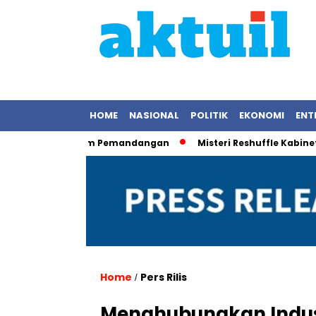
HOME
NASIONAL
POLITIK
EKONOMI
ENT
 Saat Rekam Pemandangan
Misteri Reshuffle Kabinet Terung
Home
Pers Rilis
/
Menghubungkan Indust