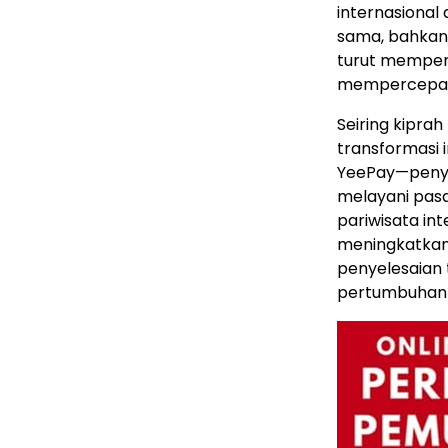
internasional
sama, bahkan
turut memper
mempercepat 
Seiring kipra
transformasi i
YeePay—penyed
melayani pas
pariwisata in
meningkatkan 
penyelesaian 
pertumbuhan be