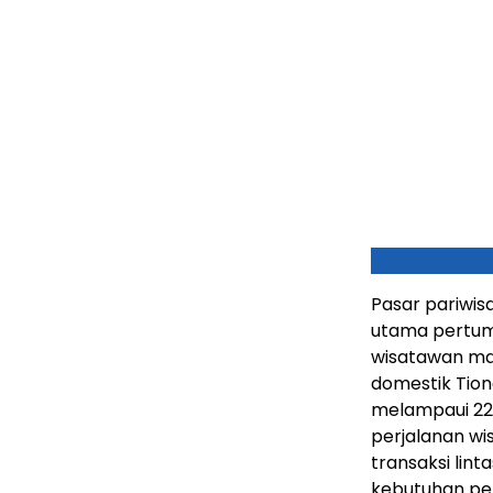
Pasar pariwis
utama pertum
wisatawan man
domestik Tion
melampaui 22
perjalanan wi
transaksi lin
kebutuhan pe