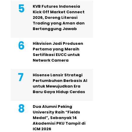
KVB Futures Indonesia
Kick Off Market Connect
2026, Dorong Literasi
Trading yang Aman dan
Bertanggung Jawab
Hikvision Jadi Produsen
Pertama yang Meraih
Sertifikasi EUCC untuk
Network Camera
Hisense Lansir Strategi
Pertumbuhan Berbasis AI
untuk Mewujudkan Era
Baru Gaya Hidup Cerdas
Dua Alumni Peking
University Raih “Fields
Medal”, Sebanyak 14
Akademisi PKU Tampil di
ICM 2026