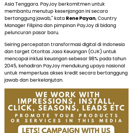
Asia Tenggara
. PayJoy berkomitmen untuk
membantu menutup kesenjangan ini secara
bertanggung jawab," kata
Rene Payan
, Country
Manager Filipina dan pimpinan PayJoy di bidang
peluncuran pasar baru.
Seiring percepatan transformasi digital di
Indonesia
dan target Otoritas Jasa Keuangan (OJK) untuk
mencapai inklusi keuangan sebesar 98% pada tahun
2045, kehadiran PayJoy mendukung upaya nasional
untuk memperluas akses kredit secara bertanggung
jawab dan berkelanjutan.