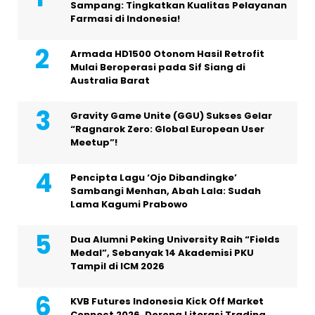
Sampang: Tingkatkan Kualitas Pelayanan
Farmasi di Indonesia!
Armada HD1500 Otonom Hasil Retrofit
Mulai Beroperasi pada Sif Siang di
Australia Barat
Gravity Game Unite (GGU) Sukses Gelar
“Ragnarok Zero: Global European User
Meetup”!
Pencipta Lagu ‘Ojo Dibandingke’
Sambangi Menhan, Abah Lala: Sudah
Lama Kagumi Prabowo
Dua Alumni Peking University Raih “Fields
Medal”, Sebanyak 14 Akademisi PKU
Tampil di ICM 2026
KVB Futures Indonesia Kick Off Market
Connect 2026, Dorong Literasi Trading