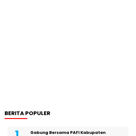
BERITA POPULER
Gabung Bersama PAFI Kabupaten