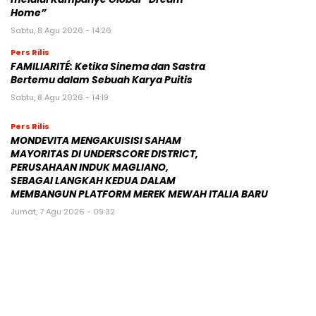
Home”
Sabtu, 8 Agu 2026 - 14:26
Pers Rilis
FAMILIARITÉ: Ketika Sinema dan Sastra
Bertemu dalam Sebuah Karya Puitis
Sabtu, 8 Agu 2026 - 14:19
Pers Rilis
MONDEVITA MENGAKUISISI SAHAM
MAYORITAS DI UNDERSCORE DISTRICT,
PERUSAHAAN INDUK MAGLIANO,
SEBAGAI LANGKAH KEDUA DALAM
MEMBANGUN PLATFORM MEREK MEWAH ITALIA BARU
Jumat, 7 Agu 2026 - 09:32