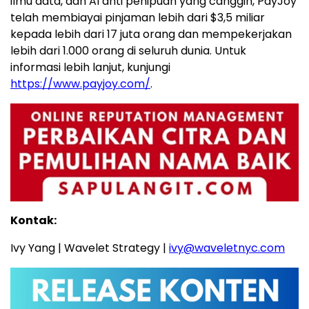
ilmu data, dan AI anti penipuan yang canggih, PayJoy
telah membiayai pinjaman lebih dari
$3,5
miliar
kepada lebih dari 17 juta orang dan mempekerjakan
lebih dari 1.000 orang di seluruh dunia. Untuk
informasi lebih lanjut, kunjungi
https://www.payjoy.com/
.
Kontak:
Ivy Yang
| Wavelet Strategy |
ivy@waveletnyc.com