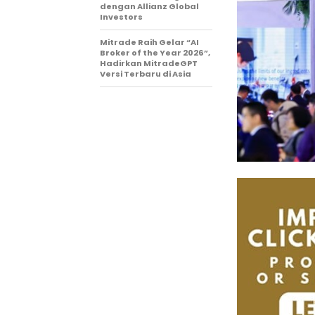
dengan Allianz Global
Investors
Mitrade Raih Gelar “AI
Broker of the Year 2026”,
Hadirkan MitradeGPT
Versi Terbaru di Asia