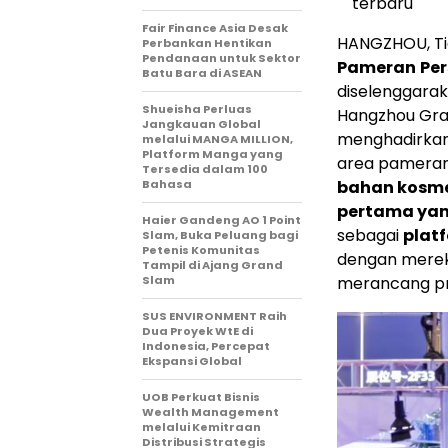
terbaru
Fair Finance Asia Desak
HANGZHOU, Ti
Perbankan Hentikan
Pendanaan untuk Sektor
Pameran
Per
Batu Bara di ASEAN
diselenggarak
Shueisha Perluas
Hangzhou Gran
Jangkauan Global
menghadirkan 
melalui MANGA MILLION,
Platform Manga yang
area pameran 
Tersedia dalam 100
Bahasa
bahan kosmet
pertama yang
Haier Gandeng AO 1 Point
sebagai
plat
Slam, Buka Peluang bagi
Petenis Komunitas
dengan merek
Tampil di Ajang Grand
Slam
merancang pr
SUS ENVIRONMENT Raih
Dua Proyek WtE di
Indonesia, Percepat
Ekspansi Global
UOB Perkuat Bisnis
Wealth Management
melalui Kemitraan
Distribusi Strategis