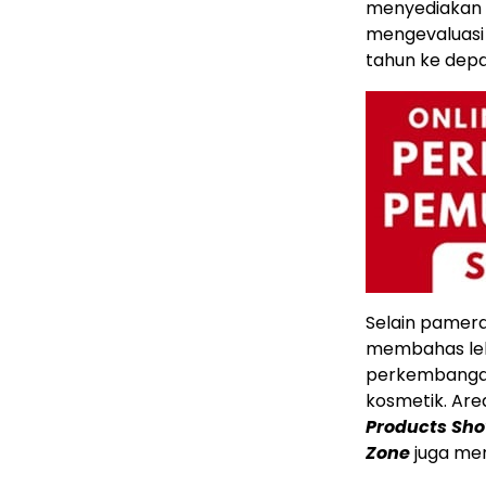
menyediakan p
mengevaluasi 
tahun ke depa
Selain pamera
membahas lebi
perkembangan 
kosmetik. Ar
Products Sh
Zone
juga men