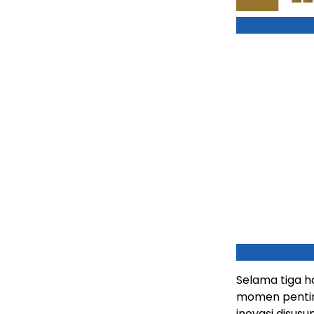
Selama tiga h
momen penting
inovasi disusu