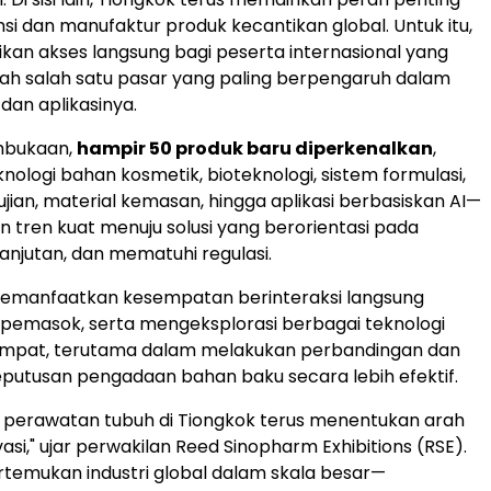
i dan manufaktur produk kecantikan global. Untuk itu,
an akses langsung bagi peserta internasional yang
ah salah satu pasar yang paling berpengaruh dalam
dan aplikasinya.
mbukaan,
hampir 50 produk baru diperkenalkan
,
ologi bahan kosmetik, bioteknologi, sistem formulasi,
jian, material kemasan, hingga aplikasi berbasiskan AI—
tren kuat menuju solusi yang berorientasi pada
lanjutan, dan mematuhi regulasi.
emanfaatkan kesempatan berinteraksi langsung
pemasok, serta mengeksplorasi berbagai teknologi
empat, terutama dalam melakukan perbandingan dan
utusan pengadaan bahan baku secara lebih efektif.
 perawatan tubuh di Tiongkok terus menentukan arah
vasi," ujar perwakilan Reed Sinopharm Exhibitions (RSE).
temukan industri global dalam skala besar—