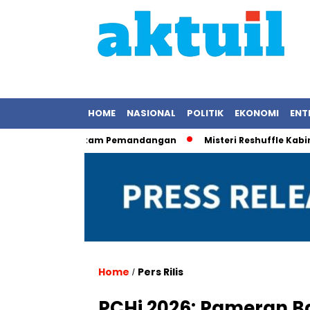
HOME
NASIONAL
POLITIK
EKONOMI
ENT
s Saat Rekam Pemandangan
Misteri Reshuffle Kabinet Terun
Home
Pers Rilis
/
PCHi 2026: Pameran B