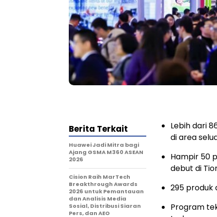
Lebih dari 
Berita Terkait
di area sel
Huawei Jadi Mitra bagi
Ajang GSMA M360 ASEAN
Hampir 50 p
2026
debut di Ti
Cision Raih MarTech
Breakthrough Awards
295 produk 
2026 untuk Pemantauan
dan Analisis Media
Program tek
Sosial, Distribusi Siaran
Pers, dan AEO