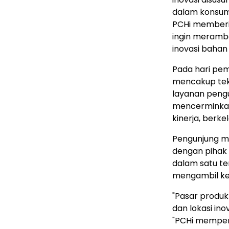
dalam konsums
PCHi memberik
ingin meramb
inovasi bahan 
Pada hari pe
mencakup tekn
layanan pengu
mencerminkan 
kinerja, berke
Pengunjung m
dengan pihak 
dalam satu t
mengambil kep
"Pasar produk
dan lokasi ino
"PCHi memper