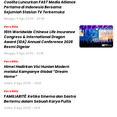
Coolita Luncurkan FAST Media Alliance
Pertama di Indonesia Bersama
Sejumlah Stasiun TV Terkemuka
Minggu, 9 Agu 2026 - 23:49
Pers Rilis
16th Worldwide Chinese Life Insurance
Congress & International Dragon
Award (IDA) Annual Conference 2026
Resmi Digelar
Minggu, 9 Agu 2026 - 01:45
Pers Rilis
Himel Hadirkan Visi Hunian Modern
melalui Kampanye Global “Dream
Home”
Sabtu, 8 Agu 2026 - 14:26
Pers Rilis
FAMILIARITÉ: Ketika Sinema dan Sastra
Bertemu dalam Sebuah Karya Puitis
Sabtu, 8 Agu 2026 - 14:19