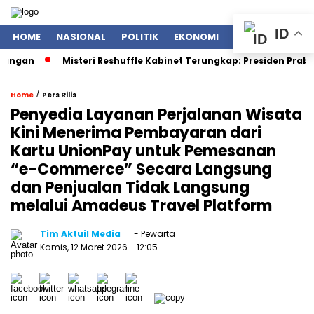
ID
HOME
NASIONAL
POLITIK
EKONOMI
ENTERTAINMENT
Misteri Reshuffle Kabinet Terungkap: Presiden Prabowo Sub
/
Home
Pers Rilis
Penyedia Layanan Perjalanan Wisata
Kini Menerima Pembayaran dari
Kartu UnionPay untuk Pemesanan
“e-Commerce” Secara Langsung
dan Penjualan Tidak Langsung
melalui Amadeus Travel Platform
Tim Aktuil Media
- Pewarta
Kamis, 12 Maret 2026
- 12:05