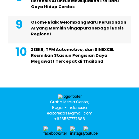
Berbasis AI untuk Mewujudkan Era Baru
Gaya Hidup Cerdas
Osome Bidik Gelombang Baru Perusahaan
AI yang Memilih Singapura sebagai Basis
Regional
ZEEKR, TPM Automotive, dan SINEXCEL
Resmikan Stasiun Pengisian Daya
Megawatt Tercepat di Thailand
Graha Media Center,
Bogor - Indonesia
editorekbis@gmail.com
+628557777888