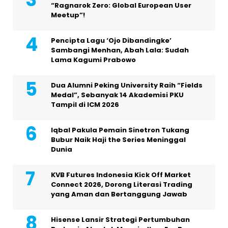
“Ragnarok Zero: Global European User
Meetup”!
Pencipta Lagu ‘Ojo Dibandingke’
Sambangi Menhan, Abah Lala: Sudah
Lama Kagumi Prabowo
Dua Alumni Peking University Raih “Fields
Medal”, Sebanyak 14 Akademisi PKU
Tampil di ICM 2026
Iqbal Pakula Pemain Sinetron Tukang
Bubur Naik Haji the Series Meninggal
Dunia
KVB Futures Indonesia Kick Off Market
Connect 2026, Dorong Literasi Trading
yang Aman dan Bertanggung Jawab
Hisense Lansir Strategi Pertumbuhan