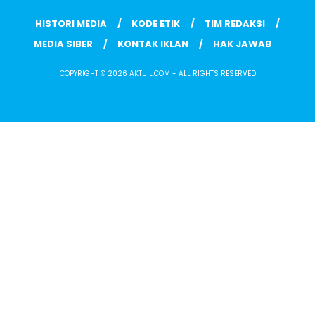
HISTORI MEDIA
KODE ETIK
TIM REDAKSI
MEDIA SIBER
KONTAK IKLAN
HAK JAWAB
COPYRIGHT © 2026 AKTUIL.COM - ALL RIGHTS RESERVED