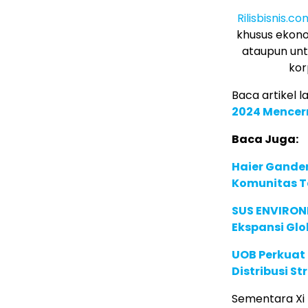
Rilisbisnis.co
khusus ekono
ataupun unt
kor
Baca artikel la
2024 Mencer
Baca Juga:
Haier Ganden
Komunitas T
SUS ENVIRONM
Ekspansi Glo
UOB Perkuat
Distribusi St
Sementara Xi