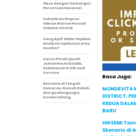
Piece dengan Semangat
Persatuan Nasional
Kehadiran Wapres
Gibran Warnai Puncak
FORNAS VIII NTB
Uang Rp27 Miliar Pejabat
Muda Ini: Spekulasi atau
Realita?
Kasus Fitnah Ijazah
Jokowi Resmi Disidik,
Kebebasan Kritik Jadi
Sorotan
Baca Juga:
Bencana di Tengah
MONDEVITA 
Kemarau: Rumah Roboh,
Warga Mengungsi,
DISTRICT, P
Korban Hilang
KEDUA DALA
BARU
HIKSEMI Tam
Skenario di