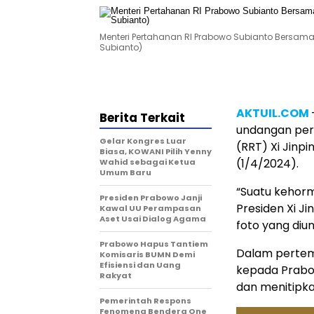
Menteri Pertahanan RI Prabowo Subianto Bersama
Subianto)
AKTUIL.COM
Berita Terkait
undangan per
Gelar Kongres Luar
(RRT) Xi Jinpin
Biasa, KOWANI Pilih Yenny
(1/4/2024).
Wahid sebagai Ketua
Umum Baru
“Suatu kehor
Presiden Prabowo Janji
Presiden Xi Ji
Kawal UU Perampasan
Aset Usai Dialog Agama
foto yang di
Prabowo Hapus Tantiem
Dalam pertem
Komisaris BUMN Demi
Efisiensi dan Uang
kepada Prabow
Rakyat
dan menitipka
Pemerintah Respons
Fenomena Bendera One