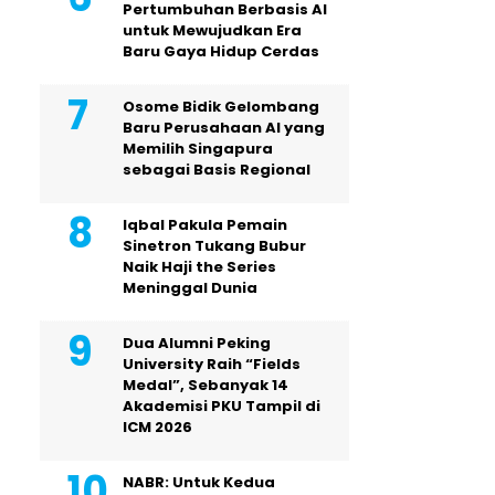
Pertumbuhan Berbasis AI
untuk Mewujudkan Era
Baru Gaya Hidup Cerdas
Osome Bidik Gelombang
Baru Perusahaan AI yang
Memilih Singapura
sebagai Basis Regional
Iqbal Pakula Pemain
Sinetron Tukang Bubur
Naik Haji the Series
Meninggal Dunia
Dua Alumni Peking
University Raih “Fields
Medal”, Sebanyak 14
Akademisi PKU Tampil di
ICM 2026
NABR: Untuk Kedua