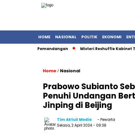
HOME
NASIONAL
POLITIK
EKONOMI
ENT
 Saat Rekam Pemandangan
Misteri Reshuffle Kabinet Terung
Home
Nasional
/
Prabowo Subianto Seb
Penuhi Undangan Bert
Jinping di Beijing
Tim Aktuil Media
- Pewarta
Selasa, 2 April 2024
- 09:38