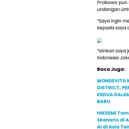
Prabowo pun 
undangan untu
“Saya ingin 
kepada saya d
“Izinkan saya
Indonesia Jok
Baca Juga:
MONDEVITA 
DISTRICT, P
KEDUA DALA
BARU
HIKSEMI Tam
Skenario di
AI di Asia T