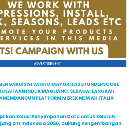
ADVERTISEMENT
MENGAKUISISI SAHAM MAYORITAS DI UNDERSCORE
ERUSAHAAN INDUK MAGLIANO, SEBAGAI LANGKAH
M MEMBANGUN PLATFORM MEREK MEWAH ITALIA
pilkan Solusi Penyimpanan Data untuk Seluruh
 Ajang DTI Indonesia 2026, Dukung Pengembangan