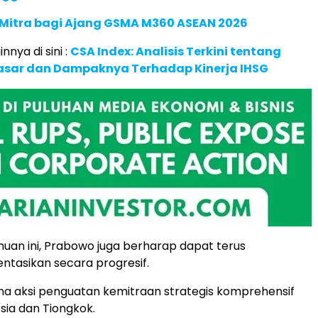
 Mitra bagi Ajang GSMA M360 ASEAN 2026
innya di sini :
CSA Index: Analisis Terkini tentang
Pasar dan Dampaknya Terhadap Kinerja IHSG
an ini, Prabowo juga berharap dapat terus
tasikan secara progresif.
na aksi penguatan kemitraan strategis komprehensif
sia dan Tiongkok.