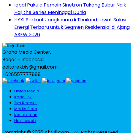
Iqbal Pakula Pemain Sinetron Tukang Bubur Naik
Haji the Series Meninggal Dunia
HYXI Perkuat Jangkauan di Thailand Lewat Solusi
Energi Terbaru untuk Segmen Residensial di Ajang
ASEW 2026
Graha Media Center,
Bogor - Indonesia
editorekbis@gmail.com
+628557777888
Histori Media
Kode Etik
Tim Redaksi
Media Siber
Kontak Iklan
Hak Jawab
Copyright © 2026 Aktuil.com - All Rights Reserved