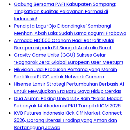
Gabung Bersama PAFI Kabupaten Sampang:
Tingkatkan Kualitas Pelayanan Farmasi di
Indonesia!
Pencipta Lagu ‘Ojo Dibandingke’ Sambangi
Menhan, Abah Lala: Sudah Lama Kagumi Prabowo
Armada HD1500 Otonom Hasil Retrofit Mulai
Beroperasi pada Sif Siang di Australia Barat
Gravity Game Unite (GGU) Sukses Gelar
“Ragnarok Zero: Global European User Meetup”!
Hikvision Jadi Produsen Pertama yang Meraih
Sertifikasi EUCC untuk Network Camera
Hisense Lansir Strategi Pertumbuhan Berbasis AI
untuk Mewujudkan Era Baru Gaya Hidup Cerdas
Dua Alumni Peking University Raih “Fields Medal”,
Sebanyak 14 Akademisi PKU Tampil di ICM 2026
KVB Futures Indonesia Kick Off Market Connect
2026, Dorong Literasi Trading yang Aman dan
Bertanggung Jawab