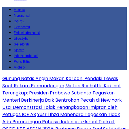
Home
Nasional
Politik
Ekonomi
Entertainment
Lifestyle
Selebriti
Sport
Internasional
Pers Rilis
Video
Gunung Natas Angin Makan Korban, Pendaki Tewas
Saat Rekam Pemandangan
Misteri Reshuffle Kabinet
Terungkap: Presiden Prabowo Subianto Tegaskan
Menteri Berkinerja Baik
Bentrokan Pecah di New York
Usai Demonstrasi Tolak Penangkapan Imigran oleh
Petugas ICE AS
Yusril Ihza Mahendra Tegaskan Tidak
Ada Perundingan Rahasia Indonesia-Israel Terkait
OECD
KTT ASEAN 2025: Prabowo Bicara Soal Solidaritas