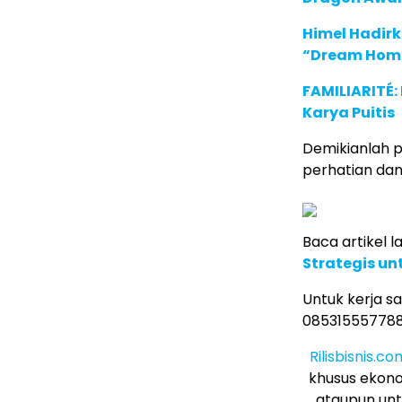
Himel Hadirk
“Dream Hom
FAMILIARITÉ
Karya Puitis
Demikianlah p
perhatian dan
Baca artikel lai
Strategis u
Untuk kerja s
085315557788
Rilisbisnis.co
khusus ekono
ataupun unt