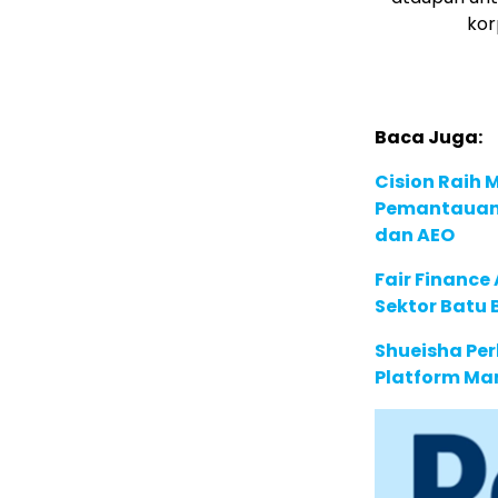
kor
Baca Juga:
Cision Raih
Pemantauan d
dan AEO
Fair Financ
Sektor Batu 
Shueisha Pe
Platform Ma