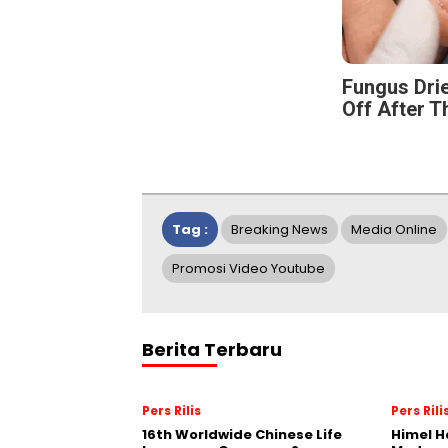
Fungus Drie
Off After T
Tag :
Breaking News
Media Online
Promosi Video Youtube
Berita Terbaru
Pers Rilis
Pers Rili
16th Worldwide Chinese Life
Himel H