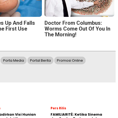
s Up And Falls
Doctor From Columbus:
he First Use
Worms Come Out Of You In
The Morning!
Porta Media
Portal Berita
Promosi Online
s
Pers Rilis
adirkan Visi Hunian
FAMILIARITÉ: Ketika Sinema