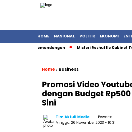
HOME
NASIONAL
POLITIK
EKONOMI
ENT
 Saat Rekam Pemandangan
Misteri Reshuffle Kabinet Terun
Home
Business
/
Promosi Video Youtube 
dengan Budget Rp500 
Sini
Tim Aktuil Media
- Pewarta
Minggu, 26 November 2023
- 10:31