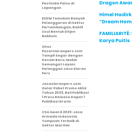
Dragon Award
Pestisida Palsu di
Lapangan
Himel Hadirk
ESDM Temukan Banyak
“Dream Hom
Pelanggaran di Sektor
Pertambangan, Bahlil
Usul Bentuk Ditjen
FAMILIARITÉ
Bakkum
Karya Puitis
Situs
Pusatsiaranpers.com
Tampil Segar dengan
Desain Baru, Makin
Semangat Layani
Pelanggan Jasa Siaran
Pers
Jasasiaranpers.com
Gelar Paket Promo Akhir
Tahun 2023, Beli Publikasi
1 Press Release Dapat 1
Publikasi Gratis
CSA Award 2023: Jasa
Armada Indonesia,
Tumpuan Terbaik di
Sektor Maritim