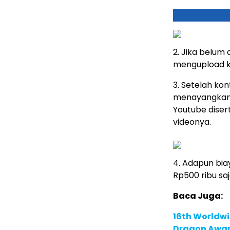
2. Jika belum
mengupload ko
3. Setelah ko
menayangkan 
Youtube diser
videonya.
4. Adapun bia
Rp500 ribu saj
Baca Juga:
16th Worldwi
Dragon Award