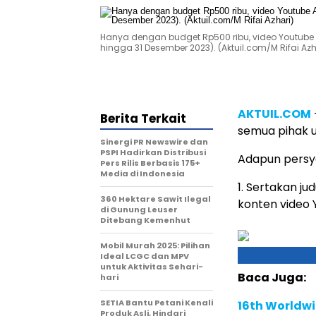
Hanya dengan budget Rp500 ribu, video Youtube 
hingga 31 Desember 2023). (Aktuil.com/M Rifai Azh
AKTUIL.COM
Berita Terkait
semua pihak 
Sinergi PR Newswire dan
PSPI Hadirkan Distribusi
Adapun persya
Pers Rilis Berbasis 175+
Media di Indonesia
1. Sertakan ju
360 Hektare Sawit Ilegal
konten video 
di Gunung Leuser
Ditebang Kemenhut
Mobil Murah 2025: Pilihan
Ideal LCGC dan MPV
untuk Aktivitas Sehari-
Baca Juga:
hari
SETIA Bantu Petani Kenali
16th Worldwi
Produk Asli, Hindari