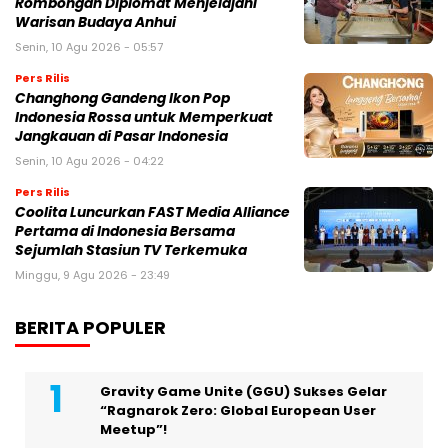
Rombongan Diplomat Menjelajahi
Warisan Budaya Anhui
Senin, 10 Agu 2026 - 05:57
Pers Rilis
Changhong Gandeng Ikon Pop
Indonesia Rossa untuk Memperkuat
Jangkauan di Pasar Indonesia
Senin, 10 Agu 2026 - 04:22
Pers Rilis
Coolita Luncurkan FAST Media Alliance
Pertama di Indonesia Bersama
Sejumlah Stasiun TV Terkemuka
Minggu, 9 Agu 2026 - 23:49
BERITA POPULER
Gravity Game Unite (GGU) Sukses Gelar
“Ragnarok Zero: Global European User
Meetup”!