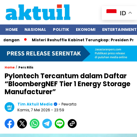
ID
HOME
NASIONAL
POLITIK
EKONOMI
ENTERTAINMENT
ndangan
Misteri Reshuffle Kabinet Terungkap: Presiden Prab
/
Home
Pers Rilis
Pylontech Tercantum dalam Daftar
“BloombergNEF Tier 1 Energy Storage
Manufacturer”
Tim Aktuil Media
- Pewarta
Kamis, 7 Mei 2026
- 23:59