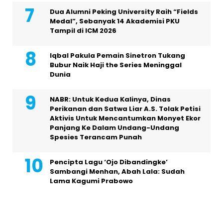
Dua Alumni Peking University Raih “Fields
Medal”, Sebanyak 14 Akademisi PKU
Tampil di ICM 2026
Iqbal Pakula Pemain Sinetron Tukang
Bubur Naik Haji the Series Meninggal
Dunia
NABR: Untuk Kedua Kalinya, Dinas
Perikanan dan Satwa Liar A.S. Tolak Petisi
Aktivis Untuk Mencantumkan Monyet Ekor
Panjang Ke Dalam Undang-Undang
Spesies Terancam Punah
Pencipta Lagu ‘Ojo Dibandingke’
Sambangi Menhan, Abah Lala: Sudah
Lama Kagumi Prabowo