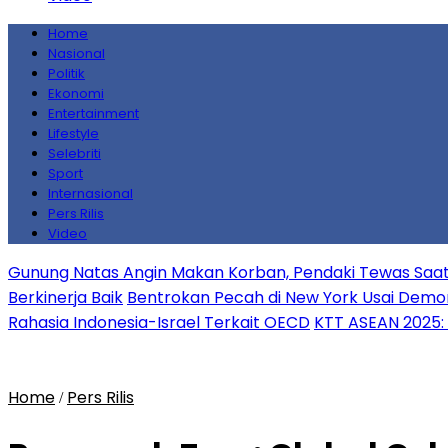
Home
Nasional
Politik
Ekonomi
Entertainment
Lifestyle
Selebriti
Sport
Internasional
Pers Rilis
Video
Gunung Natas Angin Makan Korban, Pendaki Tewas S
Berkinerja Baik
Bentrokan Pecah di New York Usai Demon
Rahasia Indonesia-Israel Terkait OECD
KTT ASEAN 2025: 
Home
Pers Rilis
/