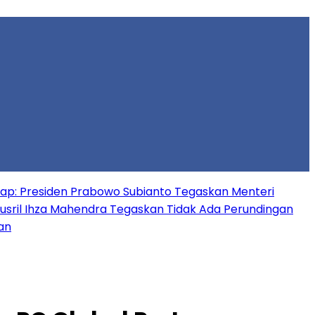
gkap: Presiden Prabowo Subianto Tegaskan Menteri
usril Ihza Mahendra Tegaskan Tidak Ada Perundingan
an