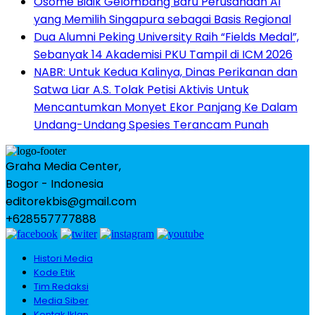
Osome Bidik Gelombang Baru Perusahaan AI
yang Memilih Singapura sebagai Basis Regional
Dua Alumni Peking University Raih “Fields Medal”,
Sebanyak 14 Akademisi PKU Tampil di ICM 2026
NABR: Untuk Kedua Kalinya, Dinas Perikanan dan
Satwa Liar A.S. Tolak Petisi Aktivis Untuk
Mencantumkan Monyet Ekor Panjang Ke Dalam
Undang-Undang Spesies Terancam Punah
Graha Media Center,
Bogor - Indonesia
editorekbis@gmail.com
+628557777888
Histori Media
Kode Etik
Tim Redaksi
Media Siber
Kontak Iklan