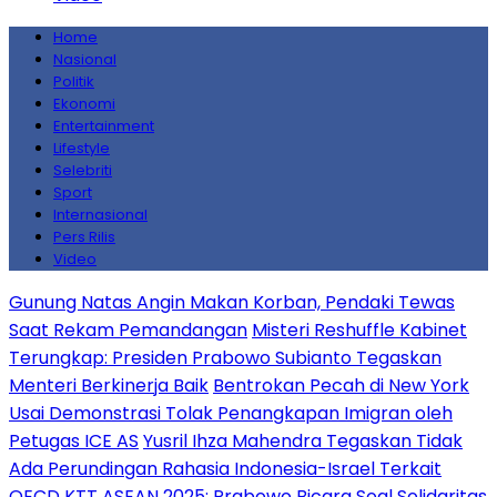
Home
Nasional
Politik
Ekonomi
Entertainment
Lifestyle
Selebriti
Sport
Internasional
Pers Rilis
Video
Gunung Natas Angin Makan Korban, Pendaki Tewas
Saat Rekam Pemandangan
Misteri Reshuffle Kabinet
Terungkap: Presiden Prabowo Subianto Tegaskan
Menteri Berkinerja Baik
Bentrokan Pecah di New York
Usai Demonstrasi Tolak Penangkapan Imigran oleh
Petugas ICE AS
Yusril Ihza Mahendra Tegaskan Tidak
Ada Perundingan Rahasia Indonesia-Israel Terkait
OECD
KTT ASEAN 2025: Prabowo Bicara Soal Solidaritas