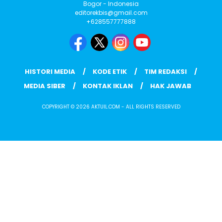
Bogor - Indonesia
editorekbis@gmail.com
+628557777888
HISTORI MEDIA
KODE ETIK
TIM REDAKSI
MEDIA SIBER
KONTAK IKLAN
HAK JAWAB
COPYRIGHT © 2026 AKTUIL.COM - ALL RIGHTS RESERVED