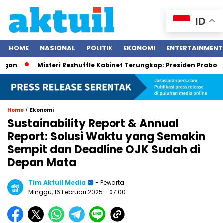
ID
HOME
NASIONAL
POLITIK
EKONOMI
ENTERTAINMENT
Misteri Reshuffle Kabinet Terungkap: Presiden Prabowo Subia
/
Home
Ekonomi
Sustainability Report & Annual
Report: Solusi Waktu yang Semakin
Sempit dan Deadline OJK Sudah di
Depan Mata
Tim Aktuil Media
- Pewarta
Minggu, 16 Februari 2025
- 07:00