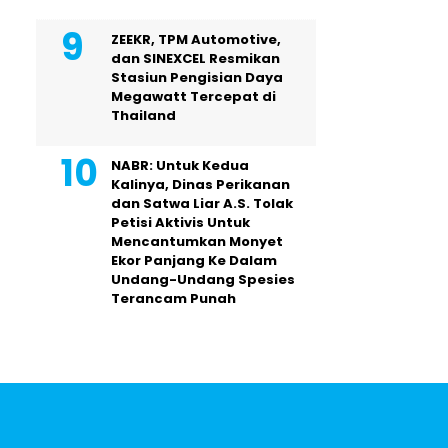
ZEEKR, TPM Automotive,
dan SINEXCEL Resmikan
Stasiun Pengisian Daya
Megawatt Tercepat di
Thailand
NABR: Untuk Kedua
Kalinya, Dinas Perikanan
dan Satwa Liar A.S. Tolak
Petisi Aktivis Untuk
Mencantumkan Monyet
Ekor Panjang Ke Dalam
Undang-Undang Spesies
Terancam Punah