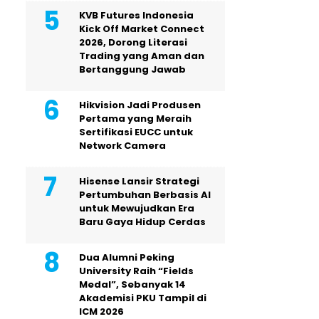
KVB Futures Indonesia
Kick Off Market Connect
2026, Dorong Literasi
Trading yang Aman dan
Bertanggung Jawab
Hikvision Jadi Produsen
Pertama yang Meraih
Sertifikasi EUCC untuk
Network Camera
Hisense Lansir Strategi
Pertumbuhan Berbasis AI
untuk Mewujudkan Era
Baru Gaya Hidup Cerdas
Dua Alumni Peking
University Raih “Fields
Medal”, Sebanyak 14
Akademisi PKU Tampil di
ICM 2026