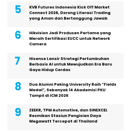
KVB Futures Indonesia Kick Off Market
Connect 2026, Dorong Literasi Trading
yang Aman dan Bertanggung Jawab
Hikvision Jadi Produsen Pertama yang
Meraih Sertifikasi EUCC untuk Network
Camera
Hisense Lansir Strategi Pertumbuhan
Berbasis AI untuk Mewujudkan Era Baru
Gaya Hidup Cerdas
Dua Alumni Peking University Raih “Fields
Medal”, Sebanyak 14 Akademisi PKU
Tampil di ICM 2026
ZEEKR, TPM Automotive, dan SINEXCEL
Resmikan Stasiun Pengisian Daya
Megawatt Tercepat di Thailand