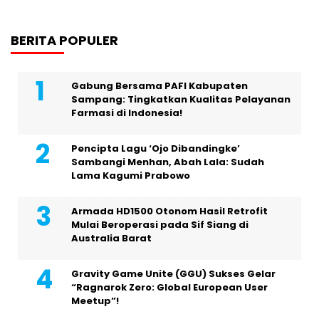
BERITA POPULER
Gabung Bersama PAFI Kabupaten
Sampang: Tingkatkan Kualitas Pelayanan
Farmasi di Indonesia!
Pencipta Lagu ‘Ojo Dibandingke’
Sambangi Menhan, Abah Lala: Sudah
Lama Kagumi Prabowo
Armada HD1500 Otonom Hasil Retrofit
Mulai Beroperasi pada Sif Siang di
Australia Barat
Gravity Game Unite (GGU) Sukses Gelar
“Ragnarok Zero: Global European User
Meetup”!