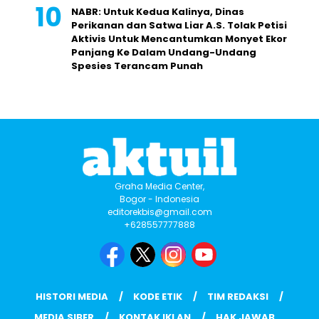
NABR: Untuk Kedua Kalinya, Dinas
Perikanan dan Satwa Liar A.S. Tolak Petisi
Aktivis Untuk Mencantumkan Monyet Ekor
Panjang Ke Dalam Undang-Undang
Spesies Terancam Punah
Graha Media Center,
Bogor - Indonesia
editorekbis@gmail.com
+628557777888
HISTORI MEDIA
KODE ETIK
TIM REDAKSI
MEDIA SIBER
KONTAK IKLAN
HAK JAWAB