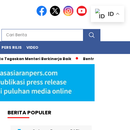
ID
PERS RILIS
VIDEO
Tegaskan Menteri Berkinerja Baik
Bentrokan Pecah di New Yo
BERITA POPULER