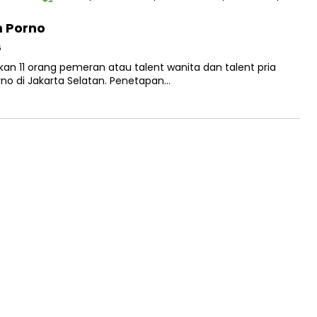
m Porno
6
n 11 orang pemeran atau talent wanita dan talent pria
rno di Jakarta Selatan. Penetapan…