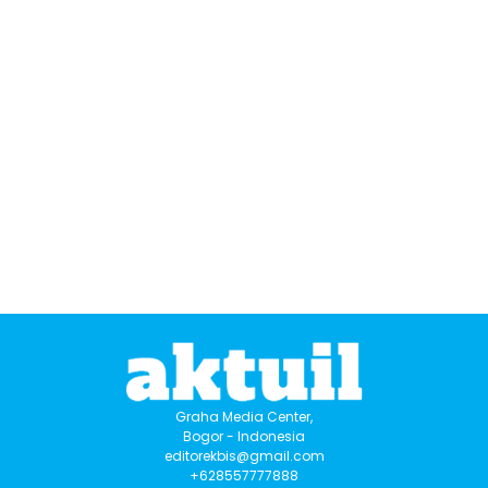
Graha Media Center,
Bogor - Indonesia
editorekbis@gmail.com
+628557777888