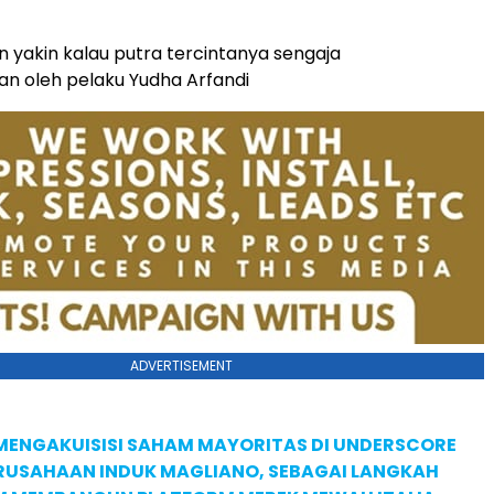
n yakin kalau putra tercintanya sengaja
n oleh pelaku Yudha Arfandi
ADVERTISEMENT
MENGAKUISISI SAHAM MAYORITAS DI UNDERSCORE
ERUSAHAAN INDUK MAGLIANO, SEBAGAI LANGKAH