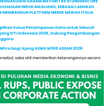
MENGAKUISISI SAHAM MAYORITAS DI UNDERSCORE
ERUSAHAAN INDUK MAGLIANO, SEBAGAI LANGKAH
M MEMBANGUN PLATFORM MEREK MEWAH ITALIA
pilkan Solusi Penyimpanan Data untuk Seluruh
 Ajang DTI Indonesia 2026, Dukung Pengembangan
enggara
 Mitra bagi Ajang GSMA M360 ASEAN 2026
ersebut, saksi ahli memberikan keterangannya secara