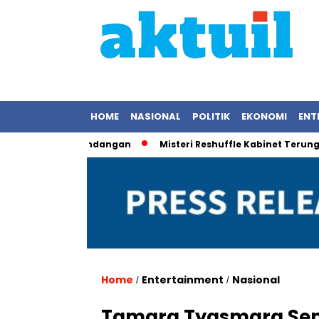
HOME
NASIONAL
POLITIK
EKONOMI
ENT
ekam Pemandangan
Misteri Reshuffle Kabinet Terungkap: Pre
Home
Entertainment
Nasional
/
/
Tamara Tyasmara Sem