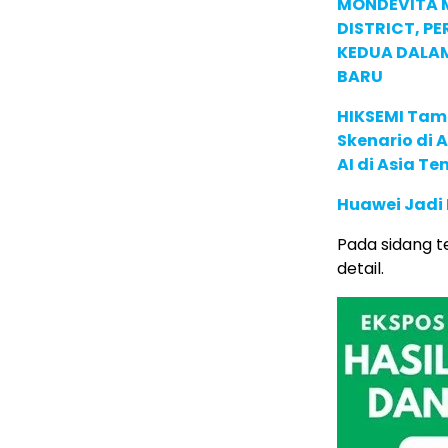
MONDEVITA 
DISTRICT, P
KEDUA DALA
BARU
HIKSEMI Tam
Skenario di
AI di Asia T
Huawei Jadi
Pada sidang t
detail.