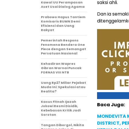
saksi ahli.
Kawal UU Perampasan
Aset Usai Dialog Agama
Dan ia semaki
Prabowo Hapus Tantiem
ditenggelamka
Komisaris BUMN Demi
Efisiensi dan Uang
Rakyat
Pemerintah Respons
Fenomena Bendera One
Piece dengan Semangat
Persatuan Nasional
Kehadiran Wapres
Gibran Warnai Puncak
FORNAS VIII NTB
Uang Rp27 Miliar Pejabat
Muda Ini: Spekulasi atau
Realita?
Kasus Fitnah Ijazah
Baca Juga:
Jokowi Resmi Disidik,
Kebebasan Kritik Jadi
Sorotan
MONDEVITA 
DISTRICT, P
Tangan Diborgol, Nikita