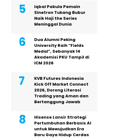
Iqbal Pakula Pemain
Sinetron Tukang Bubur
Naik Haji the Series
Meninggal Dunia
Dua Alumni Peking
University Raih “Fields
Medal”, Sebanyak 14
Akademisi PKU Tampil di
ICM 2026
KVB Futures Indonesia
Kick Off Market Connect
2026, Dorong Literasi
Trading yang Aman dan
Bertanggung Jawab
Hisense Lansir Strategi
Pertumbuhan Berbasis AI
untuk Mewujudkan Era
Baru Gaya Hidup Cerdas