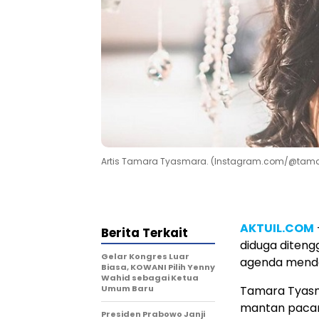
Artis Tamara Tyasmara. (Instagram.com/@tam
AKTUIL.COM
Berita Terkait
diduga diteng
Gelar Kongres Luar
agenda menden
Biasa, KOWANI Pilih Yenny
Wahid sebagai Ketua
Umum Baru
Tamara Tyasm
mantan pacar
Presiden Prabowo Janji