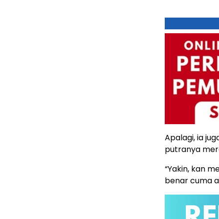
Apalagi, ia j
putranya mer
“Yakin, kan m
benar cuma ad