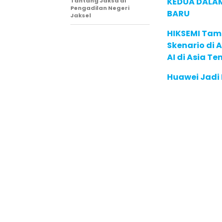
KEDUA DALA
Tantang Jaksa di
Pengadilan Negeri
BARU
Jaksel
HIKSEMI Tam
Skenario di
AI di Asia T
Huawei Jadi