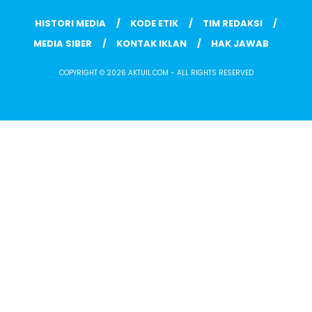
HISTORI MEDIA
KODE ETIK
TIM REDAKSI
MEDIA SIBER
KONTAK IKLAN
HAK JAWAB
COPYRIGHT © 2026 AKTUIL.COM - ALL RIGHTS RESERVED