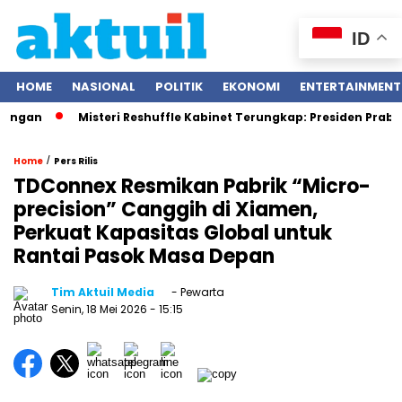
ID
HOME
NASIONAL
POLITIK
EKONOMI
ENTERTAINMENT
n
Misteri Reshuffle Kabinet Terungkap: Presiden Prabowo Su
/
Home
Pers Rilis
TDConnex Resmikan Pabrik “Micro-
precision” Canggih di Xiamen,
Perkuat Kapasitas Global untuk
Rantai Pasok Masa Depan
Tim Aktuil Media
- Pewarta
Senin, 18 Mei 2026
- 15:15