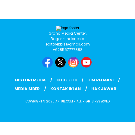
Graha Media Center,
Bogor - Indonesia
editorekbis@gmail.com
+628557777888
HISTORI MEDIA
KODE ETIK
TIM REDAKSI
MEDIA SIBER
KONTAK IKLAN
HAK JAWAB
COPYRIGHT © 2026 AKTUIL.COM - ALL RIGHTS RESERVED