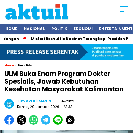
HOME
NASIONAL
POLITIK
EKONOMI
ENTERTAINMENT
n
Misteri Reshuffle Kabinet Terungkap: Presiden Prabowo Su
/
Home
Pers Rilis
ULM Buka Enam Program Dokter
Spesialis, Jawab Kebutuhan
Kesehatan Masyarakat Kalimantan
Tim Aktuil Media
- Pewarta
Kamis, 29 Januari 2026
- 23:33