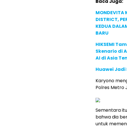
Baca Juga:
MONDEVITA 
DISTRICT, P
KEDUA DALA
BARU
HIKSEMI Tam
Skenario di
AI di Asia T
Huawei Jadi
Karyono meng
Polres Metro J
Sementara it
bahwa dia ber
untuk memenuh