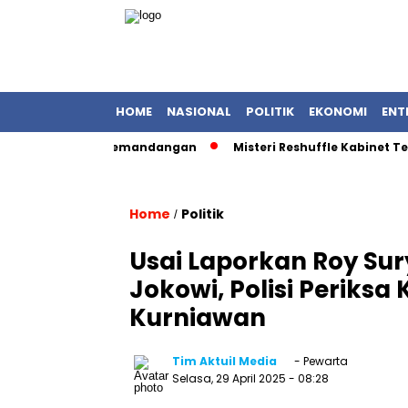
HOME
NASIONAL
POLITIK
EKONOMI
ENT
Saat Rekam Pemandangan
Misteri Reshuffle Kabinet Terungk
Home
Politik
/
Usai Laporkan Roy Sur
Jokowi, Polisi Periks
Kurniawan
Tim Aktuil Media
- Pewarta
Selasa, 29 April 2025
- 08:28