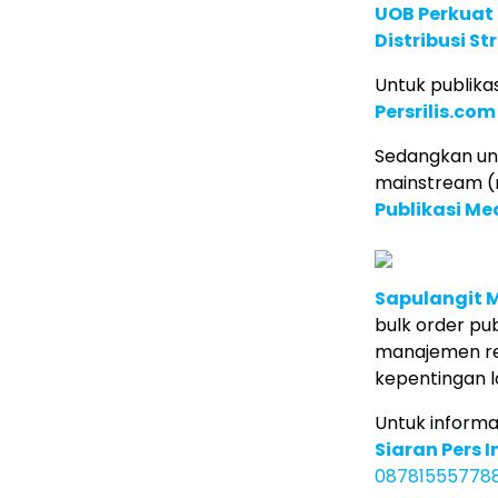
UOB Perkuat
Distribusi St
Untuk publikas
Persrilis.com
Sedangkan unt
mainstream (m
Publikasi M
Sapulangit 
bulk order pub
manajemen re
kepentingan l
Untuk inform
Siaran Pers 
08781555778