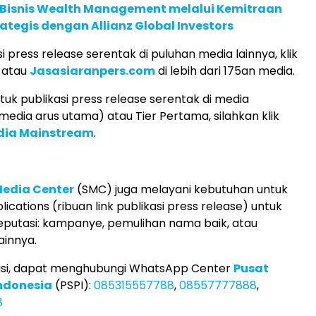
 Bisnis Wealth Management melalui Kemitraan
rategis dengan Allianz Global Investors
i press release serentak di puluhan media lainnya, klik
atau
Jasasiaranpers.com
di lebih dari 175an media.
uk publikasi press release serentak di media
edia arus utama) atau Tier Pertama, silahkan klik
edia Mainstream
.
Media Center
(SMC) juga melayani kebutuhan untuk
lications (ribuan link publikasi press release) untuk
putasi: kampanye, pemulihan nama baik, atau
ainnya.
asi, dapat menghubungi WhatsApp Center
Pusat
Indonesia
(PSPI):
085315557788
,
08557777888
,
8