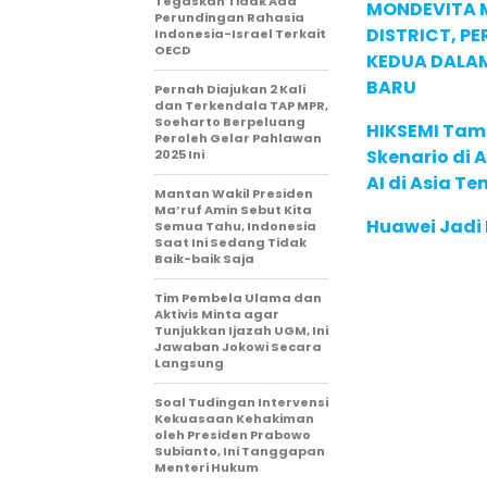
Tegaskan Tidak Ada
MONDEVITA 
Perundingan Rahasia
DISTRICT, P
Indonesia-Israel Terkait
OECD
KEDUA DALA
BARU
Pernah Diajukan 2 Kali
dan Terkendala TAP MPR,
Soeharto Berpeluang
HIKSEMI Tam
Peroleh Gelar Pahlawan
Skenario di
2025 Ini
AI di Asia T
Mantan Wakil Presiden
Ma’ruf Amin Sebut Kita
Huawei Jadi
Semua Tahu, Indonesia
Saat Ini Sedang Tidak
Baik-baik Saja
Tim Pembela Ulama dan
Aktivis Minta agar
Tunjukkan Ijazah UGM, Ini
Jawaban Jokowi Secara
Langsung
Soal Tudingan Intervensi
Kekuasaan Kehakiman
oleh Presiden Prabowo
Subianto, Ini Tanggapan
Menteri Hukum