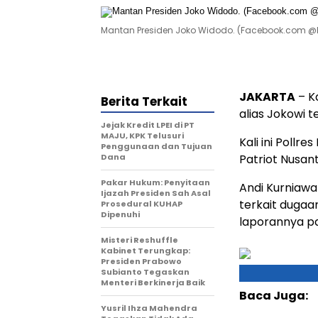
Mantan Presiden Joko Widodo. (Facebook.com @
JAKARTA
– K
Berita Terkait
alias Jokowi 
Jejak Kredit LPEI di PT
MAJU, KPK Telusuri
Kali ini Poll
Penggunaan dan Tujuan
Dana
Patriot Nusan
Pakar Hukum: Penyitaan
Andi Kurniawa
Ijazah Presiden Sah Asal
terkait dugaan
Prosedural KUHAP
Dipenuhi
laporannya p
Misteri Reshuffle
Kabinet Terungkap:
Presiden Prabowo
Subianto Tegaskan
Menteri Berkinerja Baik
Baca Juga:
Yusril Ihza Mahendra