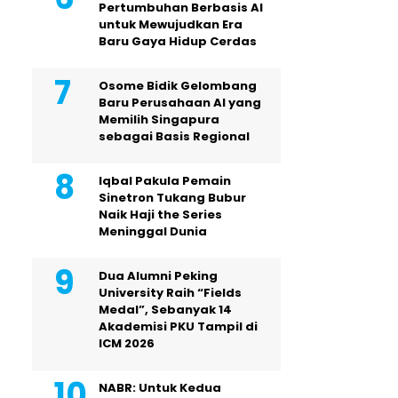
Pertumbuhan Berbasis AI
untuk Mewujudkan Era
Baru Gaya Hidup Cerdas
Osome Bidik Gelombang
Baru Perusahaan AI yang
Memilih Singapura
sebagai Basis Regional
Iqbal Pakula Pemain
Sinetron Tukang Bubur
Naik Haji the Series
Meninggal Dunia
Dua Alumni Peking
University Raih “Fields
Medal”, Sebanyak 14
Akademisi PKU Tampil di
ICM 2026
NABR: Untuk Kedua