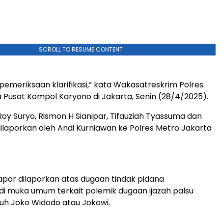
SCROLL TO RESUME CONTENT
pemeriksaan klarifikasi,” kata Wakasatreskrim Polres
 Pusat Kompol Karyono di Jakarta, Senin (28/4/2025).
oy Suryo, Rismon H Sianipar, Tifauziah Tyassuma dan
 dilaporkan oleh Andi Kurniawan ke Polres Metro Jakarta
por dilaporkan atas dugaan tindak pidana
i muka umum terkait polemik dugaan ijazah palsu
juh Joko Widodo atau Jokowi.