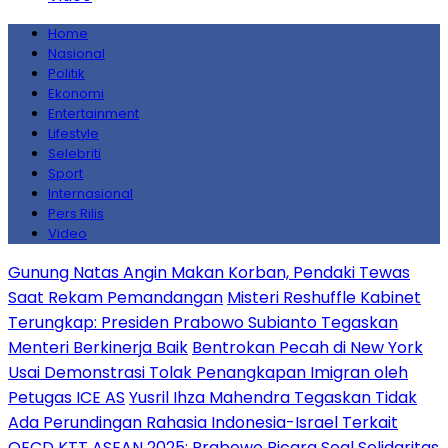
Home
Nasional
Politik
Ekonomi
Entertainment
Lifestyle
Selebriti
Sport
Internasional
Pers Rilis
Video
Gunung Natas Angin Makan Korban, Pendaki Tewas
Saat Rekam Pemandangan
Misteri Reshuffle Kabinet
Terungkap: Presiden Prabowo Subianto Tegaskan
Menteri Berkinerja Baik
Bentrokan Pecah di New York
Usai Demonstrasi Tolak Penangkapan Imigran oleh
Petugas ICE AS
Yusril Ihza Mahendra Tegaskan Tidak
Ada Perundingan Rahasia Indonesia-Israel Terkait
OECD
KTT ASEAN 2025: Prabowo Bicara Soal Solidaritas