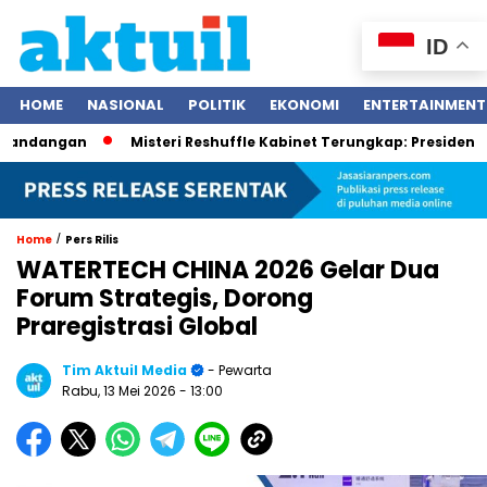
ID
HOME
NASIONAL
POLITIK
EKONOMI
ENTERTAINMENT
angan
Misteri Reshuffle Kabinet Terungkap: Presiden Prabow
/
Home
Pers Rilis
WATERTECH CHINA 2026 Gelar Dua
Forum Strategis, Dorong
Praregistrasi Global
Tim Aktuil Media
- Pewarta
Rabu, 13 Mei 2026
- 13:00