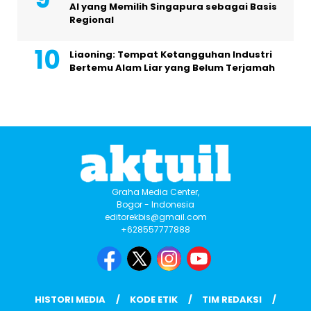
AI yang Memilih Singapura sebagai Basis
Regional
Liaoning: Tempat Ketangguhan Industri
Bertemu Alam Liar yang Belum Terjamah
Graha Media Center,
Bogor - Indonesia
editorekbis@gmail.com
+628557777888
HISTORI MEDIA
KODE ETIK
TIM REDAKSI