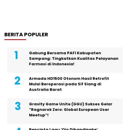
BERITA POPULER
Gabung Bersama PAFI Kabupaten
Sampang: Tingkatkan Kualitas Pelayanan
Farmasi di Indonesia!
Armada HD1500 Otonom Hasil Retrofit
Mulai Beroperasi pada Sif Siang di
Australia Barat
Gravity Game Unite (GGU) Sukses Gelar
“Ragnarok Zero: Global European User
Meetup”!
Pencipta Lagu ‘Ojo Dibandingke’