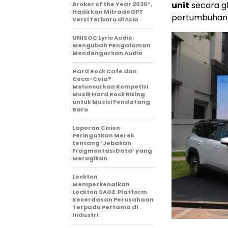
unit
secara g
Broker of the Year 2026”,
Hadirkan MitradeGPT
pertumbuhan 
Versi Terbaru di Asia
UNISOC Lyric Audio:
Mengubah Pengalaman
Mendengarkan Audio
Hard Rock Cafe dan
Coca-Cola®
Meluncurkan Kompetisi
Musik Hard Rock Rising
untuk Musisi Pendatang
Baru
Laporan Cision
Peringatkan Merek
tentang ‘Jebakan
Fragmentasi Data’ yang
Merugikan
Lockton
Memperkenalkan
Lockton SAGE: Platform
Kecerdasan Perusahaan
Terpadu Pertama di
Industri