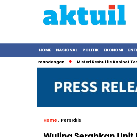
HOME
NASIONAL
POLITIK
EKONOMI
ENT
 Rekam Pemandangan
Misteri Reshuffle Kabinet Terungkap: 
Home
Pers Rilis
/
Wuling Serahkan Unit 