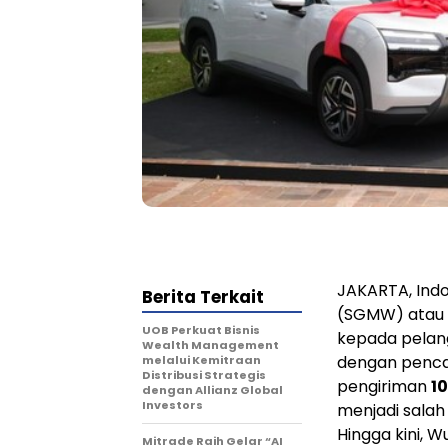
JAKARTA, Indo
Berita Terkait
(SGMW) atau 
UOB Perkuat Bisnis
kepada pelang
Wealth Management
dengan penca
melalui Kemitraan
Distribusi Strategis
pengiriman
10
dengan Allianz Global
Investors
menjadi sala
Hingga kini, 
Mitrade Raih Gelar “AI