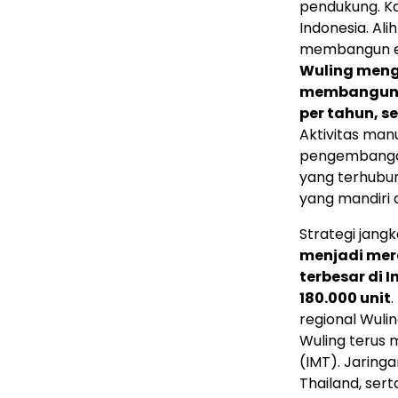
pendukung. K
Indonesia. Al
membangun eko
Wuling meng
membangun fa
per tahun, s
Aktivitas man
pengembangan
yang terhubun
yang mandiri 
Strategi jang
menjadi mer
terbesar di 
180.000 unit
.
regional Wulin
Wuling terus 
(IMT). Jaring
Thailand, sert