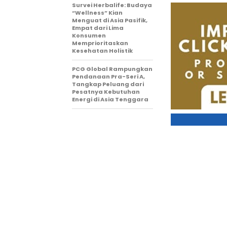
Survei Herbalife: Budaya
“Wellness” Kian
Menguat di Asia Pasifik,
Empat dari Lima
Konsumen
Memprioritaskan
Kesehatan Holistik
PCG Global Rampungkan
Pendanaan Pra-Seri A,
Tangkap Peluang dari
Pesatnya Kebutuhan
Energi di Asia Tenggara