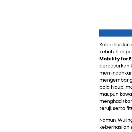
Keberhasilan i
kebutuhan p
Mobility for 
berdasarkan 
memindahkan p
mengembangka
pola hidup, mo
maupun kawasa
menghadirkan 
teruji, serta f
Namun, Wuling
keberhasilan 