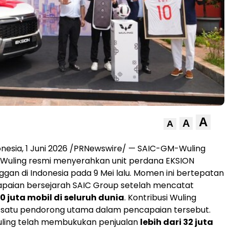
A
A
A
nesia, 1 Juni 2026 /PRNewswire/ — SAIC-GM-Wuling
Wuling resmi menyerahkan unit perdana EKSION
gan di Indonesia pada 9 Mei lalu. Momen ini bertepatan
paian bersejarah SAIC Group setelah mencatat
0 juta mobil di seluruh dunia
. Kontribusi Wuling
h satu pendorong utama dalam pencapaian tersebut.
Wuling telah membukukan penjualan
lebih dari 32 juta