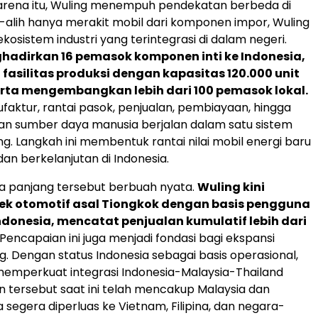
arena itu, Wuling menempuh pendekatan berbeda di
ih-alih hanya merakit mobil dari komponen impor, Wuling
sistem industri yang terintegrasi di dalam negeri.
hadirkan 16 pemasok komponen inti ke Indonesia,
silitas produksi dengan kapasitas 120.000 unit
erta mengembangkan lebih dari 100 pemasok lokal.
ufaktur, rantai pasok, penjualan, pembiayaan, hingga
 sumber daya manusia berjalan dalam satu sistem
g. Langkah ini membentuk rantai nilai mobil energi baru
dan berkelanjutan di Indonesia.
ka panjang tersebut berbuah nyata.
Wuling kini
ek otomotif asal Tiongkok dengan basis pengguna
Indonesia, mencatat penjualan kumulatif lebih dari
 Pencapaian ini juga menjadi fondasi bagi ekspansi
g. Dengan status Indonesia sebagai basis operasional,
memperkuat integrasi Indonesia-Malaysia-Thailand
an tersebut saat ini telah mencakup Malaysia dan
a segera diperluas ke Vietnam, Filipina, dan negara-