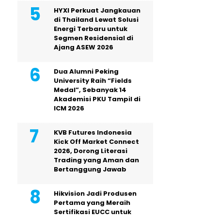
HYXI Perkuat Jangkauan
di Thailand Lewat Solusi
Energi Terbaru untuk
Segmen Residensial di
Ajang ASEW 2026
Dua Alumni Peking
University Raih “Fields
Medal”, Sebanyak 14
Akademisi PKU Tampil di
ICM 2026
KVB Futures Indonesia
Kick Off Market Connect
2026, Dorong Literasi
Trading yang Aman dan
Bertanggung Jawab
Hikvision Jadi Produsen
Pertama yang Meraih
Sertifikasi EUCC untuk