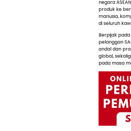
negara ASEAN 
produk ke be
manusia, komp
di seluruh ka
Berpijak pad
pelanggan SAI
andal dan pra
global, seka
pada masa m