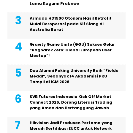
Lama Kagumi Prabowo
Armada HD1500 Otonom Hasil Retrofit
Mulai Beroperasi pada Sif Siang di
Australia Barat
Gravity Game Unite (GGU) Sukses Gelar
“Ragnarok Zero: Global European User
Meetup”!
Dua Alumni Peking University Raih “Fields
Medal”, Sebanyak 14 Akademisi PKU
Tampil di ICM 2026
KVB Futures Indonesia Kick Off Market
Connect 2026, Dorong Literasi Trading
yang Aman dan Bertanggung Jawab
Hikvision Jadi Produsen Pertama yang
Meraih Sertifikasi EUCC untuk Network