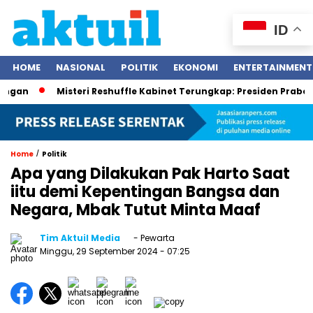
ID
HOME
NASIONAL
POLITIK
EKONOMI
ENTERTAINMENT
Misteri Reshuffle Kabinet Terungkap: Presiden Prabowo Subi
/
Home
Politik
Apa yang Dilakukan Pak Harto Saat
iitu demi Kepentingan Bangsa dan
Negara, Mbak Tutut Minta Maaf
Tim Aktuil Media
- Pewarta
Minggu, 29 September 2024
- 07:25