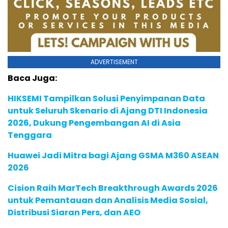
ADVERTISEMENT
Baca Juga:
HIKSEMI Tampilkan Solusi Penyimpanan Data
untuk Seluruh Skenario di Ajang DTI Indonesia
2026, Dukung Pengembangan AI di Asia
Tenggara
Huawei Jadi Mitra bagi Ajang GSMA M360 ASEAN
2026
Cision Raih MarTech Breakthrough Awards 2026
untuk Pemantauan dan Analisis Media Sosial,
Distribusi Siaran Pers, dan AEO