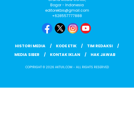
Bogor - Indonesia
editorekbis@gmail.com
+628557777888
HISTORI MEDIA
KODE ETIK
TIM REDAKSI
MEDIA SIBER
KONTAK IKLAN
HAK JAWAB
COPYRIGHT © 2026 AKTUIL.COM - ALL RIGHTS RESERVED