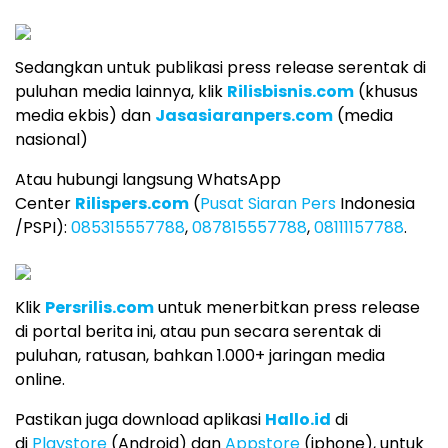
Sedangkan untuk publikasi press release serentak di
puluhan media lainnya, klik
Rilisbisnis.com
(khusus
media ekbis) dan
Jasasiaranpers.com
(media
nasional)
Atau hubungi langsung WhatsApp
Center
Rilispers.com
(
Pusat Siaran Pers
Indonesia
/PSPI):
085315557788
,
087815557788
,
08111157788
.
Klik
Persrilis.com
untuk menerbitkan press release
di portal berita ini, atau pun secara serentak di
puluhan, ratusan, bahkan 1.000+ jaringan media
online.
Pastikan juga download aplikasi
Hallo.id
di
di
Playstore
(Android) dan
Appstore
(iphone), untuk