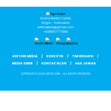
Graha Media Center,
Bogor - Indonesia
editorekbis@gmail.com
+628557777888
HISTORI MEDIA
KODE ETIK
TIM REDAKSI
MEDIA SIBER
KONTAK IKLAN
HAK JAWAB
COPYRIGHT © 2026 AKTUIL.COM - ALL RIGHTS RESERVED