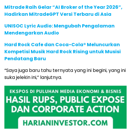
Mitrade Raih Gelar “AI Broker of the Year 2026”,
Hadirkan MitradeGPT Versi Terbaru di Asia
UNISOC Lyric Audio: Mengubah Pengalaman
Mendengarkan Audio
Hard Rock Cafe dan Coca-Cola® Meluncurkan
Kompetisi Musik Hard Rock Rising untuk Musisi
Pendatang Baru
“Saya juga baru tahu ternyata yang ini begini, yang ini
suka jelekin ini,” lanjutnya.