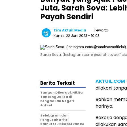
Juta, Sarah Sova: Leb
Payah Sendiri
Tim Aktuil Media
- Pewarta
Kamis, 22 Juni 2023
- 10:03
Sarah Sova. (Instagram.com/@sarahsovaofficia
AKTUIL.COM
Berita Terkait
dilakoni tanp
Tangan Diborgol, Nikita
Tantang Jaksa di
Bahkan membua
Pengadilan Negeri
Jaksel
harinya.
Selebgram dan
Bekerja denga
Pengusaha Fitri
dilakukan Sar
Salhuteru Dilaporkan ke