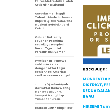
Polres Metro Jaksel oleh
Artis Nikita Mirzani
Antusiasme Tinggi!
Talenta Muda Indonesia
Unjuk Gigi di Grease The
Musical Melalui Audisi
Ketat
Golden Butterfly,
Layanan Premium
Brawijaya Hospital
Duren Tiga untuk
Persalinan Nyaman
Presiden RI Prabowo
Subianto Bertemu
dengan Aktor Laga
Baca Juga:
Senior Asal Amerika
Serikat Steven Seagel
MONDEVITA 
DISTRICT, P
Johnny Djaelani Ayah
dari Aktor Baim Wonng
KEDUA DALA
Meninggal Dunia,
Sempat Mengidap
BARU
Tumor Pankreas
HIKSEMI Tam
Shaden Louth Siap Hibur