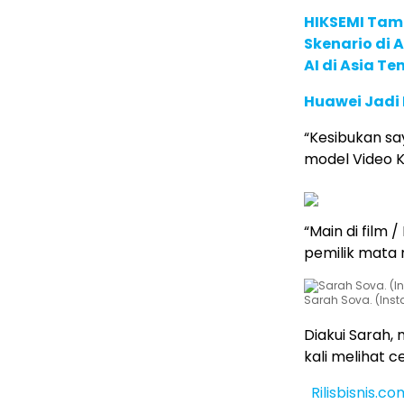
HIKSEMI Tam
Skenario di
AI di Asia T
Huawei Jadi
“Kesibukan s
model Video Kli
“Main di film /
pemilik mata 
Sarah Sova. (Ins
Diakui Sarah
kali melihat 
Rilisbisnis.co