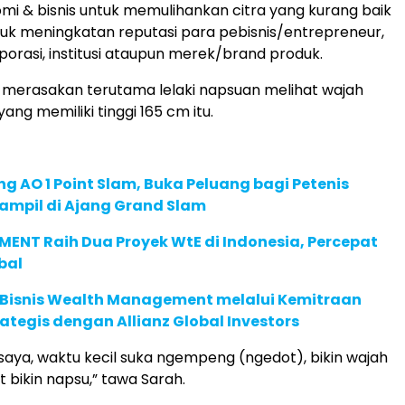
mi & bisnis untuk memulihankan citra yang kurang baik
uk meningkatan reputasi para pebisnis/entrepreneur,
porasi, institusi ataupun merek/brand produk.
ka merasakan terutama lelaki napsuan melihat wajah
yang memiliki tinggi 165 cm itu.
g AO 1 Point Slam, Buka Peluang bagi Petenis
ampil di Ajang Grand Slam
ENT Raih Dua Proyek WtE di Indonesia, Percepat
bal
 Bisnis Wealth Management melalui Kemitraan
rategis dengan Allianz Global Investors
r saya, waktu kecil suka ngempeng (ngedot), bikin wajah
at bikin napsu,” tawa Sarah.