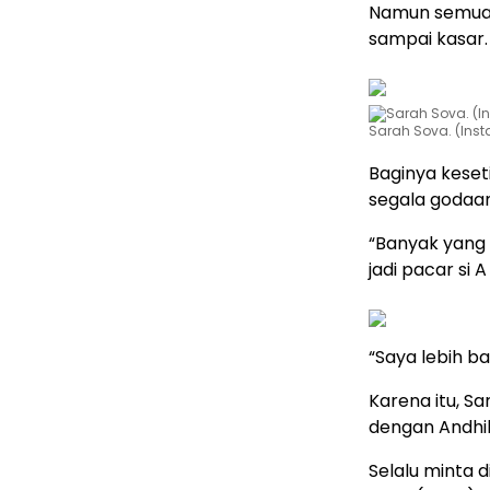
Namun semua i
sampai kasar.
Sarah Sova. (Ins
Baginya kese
segala godaan
“Banyak yang 
jadi pacar si A
“Saya lebih ba
Karena itu, S
dengan Andhika
Selalu minta d