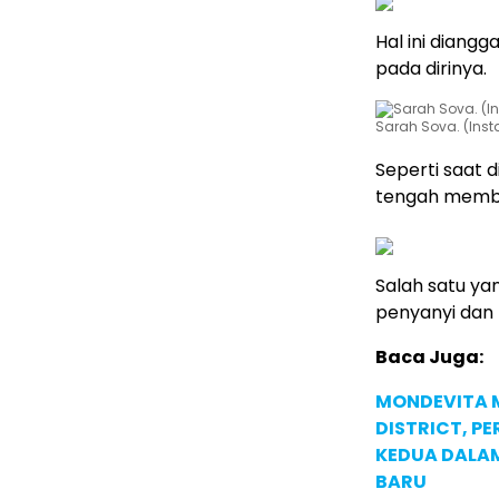
Hal ini diangg
pada dirinya.
Sarah Sova. (Ins
Seperti saat 
tengah membi
Salah satu y
penyanyi dan 
Baca Juga:
MONDEVITA 
DISTRICT, P
KEDUA DALA
BARU