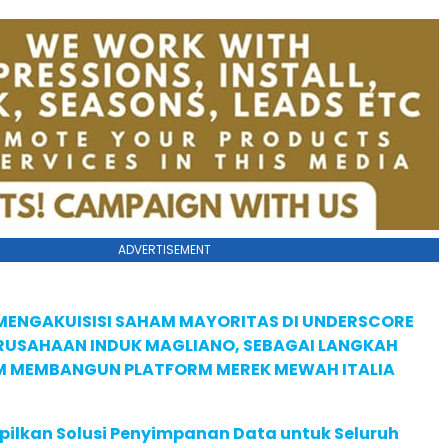
ADVERTISEMENT
MENGAKUISISI SAHAM MAYORITAS DI UNDERSCORE
ERUSAHAAN INDUK MAGLIANO, SEBAGAI LANGKAH
M MEMBANGUN PLATFORM MEREK MEWAH ITALIA
pilkan Solusi Penyimpanan Data untuk Seluruh