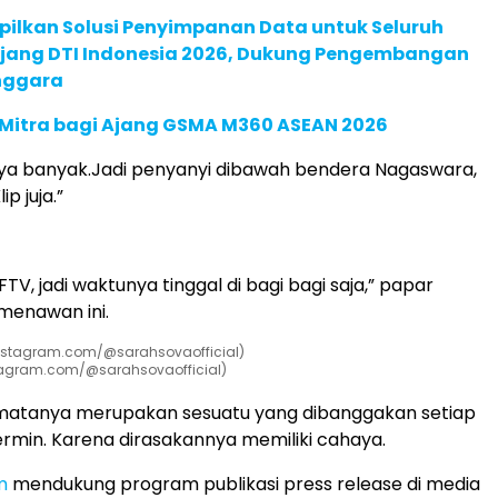
pilkan Solusi Penyimpanan Data untuk Seluruh
 Ajang DTI Indonesia 2026, Dukung Pengembangan
enggara
 Mitra bagi Ajang GSMA M360 ASEAN 2026
aya banyak.Jadi penyanyi dibawah bendera Nagaswara,
p juja.”
 FTV, jadi waktunya tinggal di bagi bagi saja,” papar
menawan ini.
tagram.com/@sarahsovaofficial)
, matanya merupakan sesuatu yang dibanggakan setiap
cermin. Karena dirasakannya memiliki cahaya.
m
mendukung program publikasi press release di media