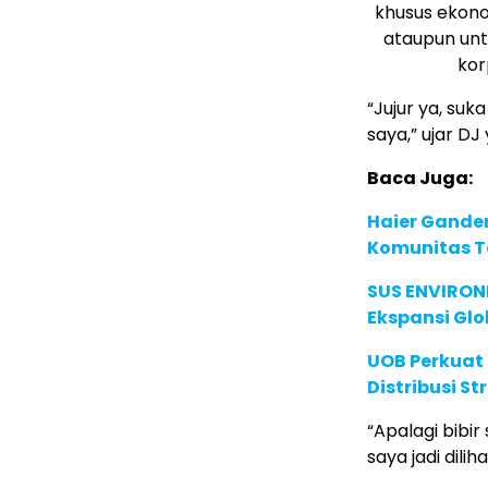
khusus ekono
ataupun unt
kor
“Jujur ya, su
saya,” ujar DJ 
Baca Juga:
Haier Ganden
Komunitas T
SUS ENVIRONM
Ekspansi Glo
UOB Perkuat
Distribusi St
“Apalagi bibi
saya jadi dilih