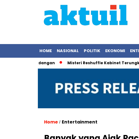
HOME
NASIONAL
POLITIK
EKONOMI
ENT
Rekam Pemandangan
Misteri Reshuffle Kabinet Terungkap: P
Home
Entertainment
/
Banyak yang Ajak Pa