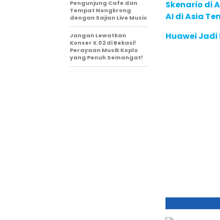
Pengunjung Cafe dan
Skenario di
Tempat Nongkrong
AI di Asia T
dengan Sajian Live Music
Huawei Jadi
Jangan Lewatkan
Konser X.02 di Bekasi!
Perayaan Musik Koplo
yang Penuh Semangat!