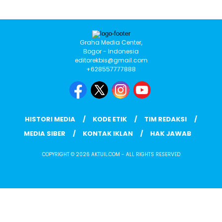
Graha Media Center,
Bogor - Indonesia
editorekbis@gmail.com
+628557777888
HISTORI MEDIA
KODE ETIK
TIM REDAKSI
MEDIA SIBER
KONTAK IKLAN
HAK JAWAB
COPYRIGHT © 2026 AKTUIL.COM - ALL RIGHTS RESERVED