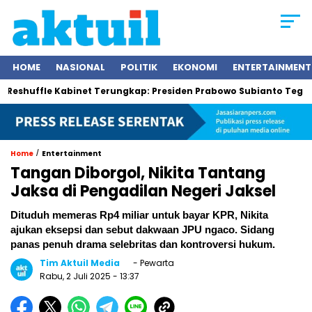
HOME
NASIONAL
POLITIK
EKONOMI
ENTERTAINMENT
e Kabinet Terungkap: Presiden Prabowo Subianto Tegaskan Menter
/
Home
Entertainment
Tangan Diborgol, Nikita Tantang
Jaksa di Pengadilan Negeri Jaksel
Dituduh memeras Rp4 miliar untuk bayar KPR, Nikita
ajukan eksepsi dan sebut dakwaan JPU ngaco. Sidang
panas penuh drama selebritas dan kontroversi hukum.
Tim Aktuil Media
- Pewarta
Rabu, 2 Juli 2025
- 13:37