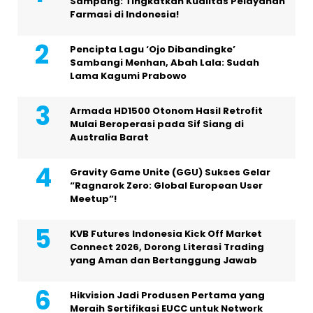
Sampang: Tingkatkan Kualitas Pelayanan
Farmasi di Indonesia!
Pencipta Lagu ‘Ojo Dibandingke’
Sambangi Menhan, Abah Lala: Sudah
Lama Kagumi Prabowo
Armada HD1500 Otonom Hasil Retrofit
Mulai Beroperasi pada Sif Siang di
Australia Barat
Gravity Game Unite (GGU) Sukses Gelar
“Ragnarok Zero: Global European User
Meetup”!
KVB Futures Indonesia Kick Off Market
Connect 2026, Dorong Literasi Trading
yang Aman dan Bertanggung Jawab
Hikvision Jadi Produsen Pertama yang
Meraih Sertifikasi EUCC untuk Network