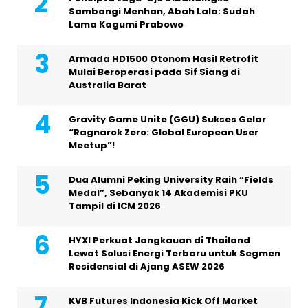
Sambangi Menhan, Abah Lala: Sudah
Lama Kagumi Prabowo
Armada HD1500 Otonom Hasil Retrofit
Mulai Beroperasi pada Sif Siang di
Australia Barat
Gravity Game Unite (GGU) Sukses Gelar
“Ragnarok Zero: Global European User
Meetup”!
Dua Alumni Peking University Raih “Fields
Medal”, Sebanyak 14 Akademisi PKU
Tampil di ICM 2026
HYXI Perkuat Jangkauan di Thailand
Lewat Solusi Energi Terbaru untuk Segmen
Residensial di Ajang ASEW 2026
KVB Futures Indonesia Kick Off Market