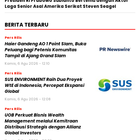
Presiden RI Prabowo Subianto Bertemu dengan Aktor
Laga Senior Asal Amerika Serikat Steven Seagel
BERITA TERBARU
Pers Rilis
Haier Gandeng AO 1 Point Slam, Buka
Peluang bagi Petenis Komunitas
Tampil di Ajang Grand Slam
Kamis, 6 Agu 2026 - 12:10
Pers Rilis
SUS ENVIRONMENT Raih Dua Proyek
WtE di Indonesia, Percepat Ekspansi
Global
Kamis, 6 Agu 2026 - 12:08
Pers Rilis
UOB Perkuat Bisnis Wealth
Management melalui Kemitraan
Distribusi Strategis dengan Allianz
Global Investors