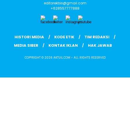
editorekbis@gmail.com
+628557777888
HISTORI MEDIA
KODE ETIK
TIM REDAKSI
MEDIA SIBER
KONTAK IKLAN
HAK JAWAB
COPYRIGHT © 2026 AKTUIL.COM - ALL RIGHTS RESERVED