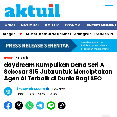
HOME
NASIONAL
POLITIK
EKONOMI
ENTERTAINMENT
Misteri Reshuffle Kabinet Terungkap: Presiden Prabowo Sub
/
Home
Pers Rilis
daydream Kumpulkan Dana Seri A
Sebesar $15 Juta untuk Menciptakan
Agen AI Terbaik di Dunia Bagi SEO
Tim Aktuil Media
- Pewarta
Jumat, 3 April 2026
- 03:35