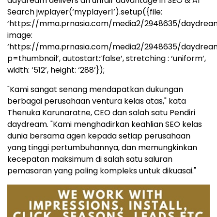
daydream delivers an unfair advantage in SEO & AI
Search
jwplayer(‘myplayer1’).setup({file:
‘https://mma.prnasia.com/media2/2948635/daydre
image:
‘https://mma.prnasia.com/media2/2948635/daydr
p=thumbnail’, autostart:’false’, stretching : ‘uniform’,
width: ‘512’, height: ‘288’});
"Kami sangat senang mendapatkan dukungan
berbagai perusahaan ventura kelas atas," kata
Thenuka Karunaratne, CEO dan salah satu Pendiri
daydream. "Kami menghadirkan keahlian SEO kelas
dunia bersama agen kepada setiap perusahaan
yang tinggi pertumbuhannya, dan memungkinkan
kecepatan maksimum di salah satu saluran
pemasaran yang paling kompleks untuk dikuasai."