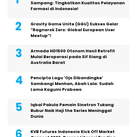
Sampang: Tingkatkan Kualitas Pelayanan
Farmasi di Indonesia!
Gravity Game Unite (GGU) Sukses Gelar
“Ragnarok Zero: Global European User
Meetup”!
Armada HD1500 Otonom Hasil Retrofit
Mulai Beroperasi pada Sif Siang di
Australia Barat
Pencipta Lagu ‘Ojo Dibandingke’
Sambangi Menhan, Abah Lala: Sudah
Lama Kagumi Prabowo
Iqbal Pakula Pemain Sinetron Tukang
Bubur Naik Haji the Series Meninggal
Dunia
KVB Futures Indonesia Kick Off Market