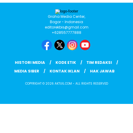
Graha Media Center,
Bogor - Indonesia
editorekbis@gmail.com
+628557777888
HISTORI MEDIA
KODE ETIK
TIM REDAKSI
MEDIA SIBER
KONTAK IKLAN
HAK JAWAB
COPYRIGHT © 2026 AKTUIL.COM - ALL RIGHTS RESERVED