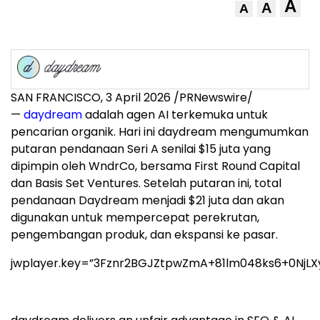
A
A
A
SAN FRANCISCO
,
3 April 2026
/PRNewswire/
—
daydream
adalah agen AI terkemuka untuk
pencarian organik. Hari ini daydream mengumumkan
putaran pendanaan Seri A senilai $15 juta yang
dipimpin oleh WndrCo, bersama First Round Capital
dan Basis Set Ventures. Setelah putaran ini, total
pendanaan Daydream menjadi $21 juta dan akan
digunakan untuk mempercepat perekrutan,
pengembangan produk, dan ekspansi ke pasar.
jwplayer.key=”3Fznr2BGJZtpwZmA+81lm048ks6+0NjLX