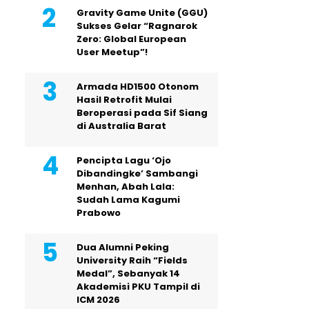
Gravity Game Unite (GGU)
Sukses Gelar “Ragnarok
Zero: Global European
User Meetup”!
Armada HD1500 Otonom
Hasil Retrofit Mulai
Beroperasi pada Sif Siang
di Australia Barat
Pencipta Lagu ‘Ojo
Dibandingke’ Sambangi
Menhan, Abah Lala:
Sudah Lama Kagumi
Prabowo
Dua Alumni Peking
University Raih “Fields
Medal”, Sebanyak 14
Akademisi PKU Tampil di
ICM 2026