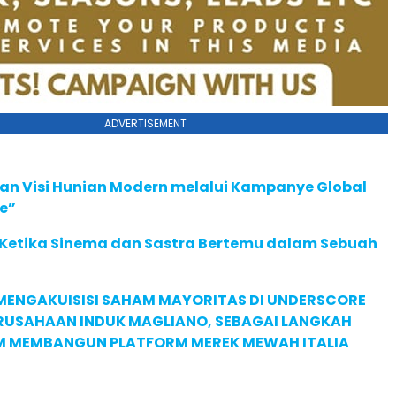
ADVERTISEMENT
an Visi Hunian Modern melalui Kampanye Global
e”
: Ketika Sinema dan Sastra Bertemu dalam Sebuah
MENGAKUISISI SAHAM MAYORITAS DI UNDERSCORE
ERUSAHAAN INDUK MAGLIANO, SEBAGAI LANGKAH
M MEMBANGUN PLATFORM MEREK MEWAH ITALIA