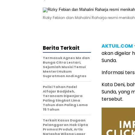
Rizky Febian dan Mahalini Raharja resmi menik
AKTUIL.COM
Berita Terkait
akan digelar 
Termasuk Agnes Mo dan
Sunda.
Bunga Citra Lestari,
Sejumlah Musisi Temui
Menteri Hukum
Informasi ter
Supratman Andi Agtas
Kata Deni, ba
Polisi Tahan Fadel
Sunda, yang m
Alfajar Badjideh,
Terancam Dipenjara
tersebut.
Paling Singkat Lima
Tahun dan Paling Lama
15 Tahun
Terkait Kasus Dugaan
Pelanggaran Hak Cipta
Promosi Produk, Artis
Natasha Wilona Lapor