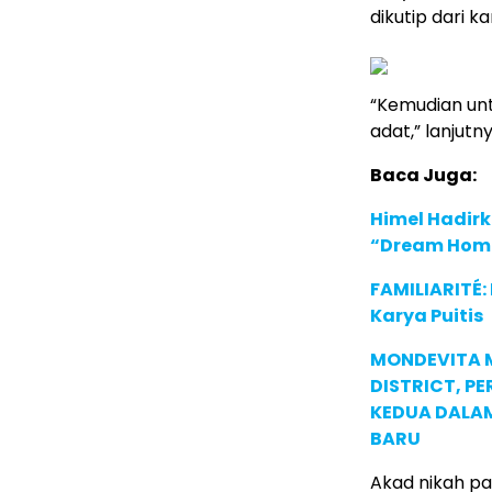
dikutip dari 
“Kemudian unt
adat,” lanjutny
Baca Juga:
Himel Hadirk
“Dream Hom
FAMILIARITÉ
Karya Puitis
MONDEVITA 
DISTRICT, P
KEDUA DALA
BARU
Akad nikah pa