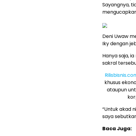
Sayangnya, tid
mengucapkan i
Deni Uwaw me
Iky dengan jeb
Hanya saja, i
sakral tersebu
Rilisbisnis.co
khusus ekono
ataupun unt
kor
“Untuk akad n
saya sebutkan
Baca Juga: