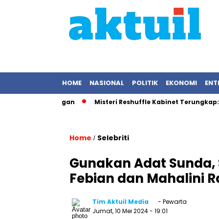
HOME
NASIONAL
POLITIK
EKONOMI
ENT
am Pemandangan
Misteri Reshuffle Kabinet Terungkap: Presi
Home
Selebriti
/
Gunakan Adat Sunda, 
Febian dan Mahalini R
Tim Aktuil Media
- Pewarta
Jumat, 10 Mei 2024
- 19:01