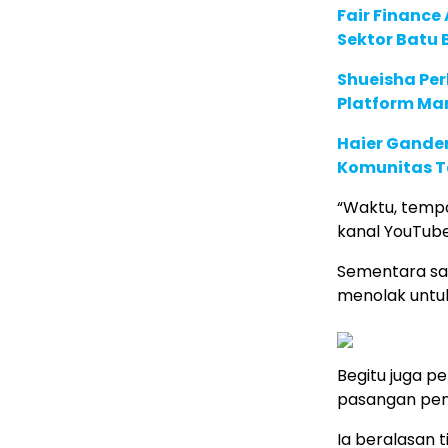
Fair Financ
Sektor Batu 
Shueisha Pe
Platform Ma
Haier Ganden
Komunitas T
“Waktu, tempa
kanal YouTube
Sementara saa
menolak untu
Begitu juga p
pasangan peny
Ia beralasan t