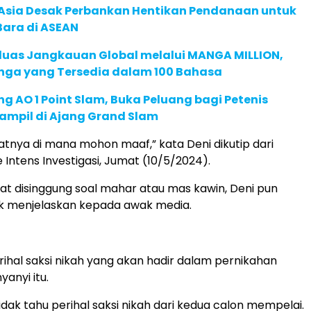
e Asia Desak Perbankan Hentikan Pendanaan untuk
Bara di ASEAN
rluas Jangkauan Global melalui MANGA MILLION,
nga yang Tersedia dalam 100 Bahasa
g AO 1 Point Slam, Buka Peluang bagi Petenis
ampil di Ajang Grand Slam
tnya di mana mohon maaf,” kata Deni dikutip dari
 Intens Investigasi, Jumat (10/5/2024).
t disinggung soal mahar atau mas kawin, Deni pun
k menjelaskan kepada awak media.
erihal saksi nikah yang akan hadir dalam pernikahan
anyi itu.
idak tahu perihal saksi nikah dari kedua calon mempelai.