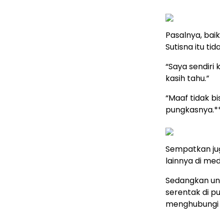
Pasalnya, baik
Sutisna itu t
“Saya sendiri
kasih tahu.”
“Maaf tidak bi
pungkasnya.*
Sempatkan ju
lainnya di med
Sedangkan untu
serentak di p
menghubung