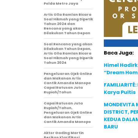
Polda Metro Jaya
Artis Olla Ramlan Bicara
Soal Hikmah yang Dipetik
Tahun 2024 dan
Rencana yang akan
Dilakukan Tahun Depan
Soal Rencana yang akan
Dilakukan Tahun Depan,
Baca Juga:
Artis Olla Ramlan Bicara
Soal Hikmah yang Dipetik
Tahun 2024
Himel Hadirk
“Dream Hom
Pengeluaran Ojek Online
dan Makanan Artis
Cantik Amanda Manopo
FAMILIARITÉ
Capai Ratusan Juta
Karya Puitis
Rupiah/Tahun
Capai Ratusan Juta
MONDEVITA 
Rupiah/Tahun,
DISTRICT, P
Pengeluaran Ojek Online
dan Makanan Artis
KEDUA DALA
Cantik Amanda Manopo
BARU
Aktor Gading Martin
Berikan Klarifikasi