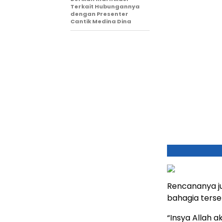
Terkait Hubungannya
dengan Presenter
Cantik Medina Dina
Rencananya j
bahagia terse
“Insya Allah a