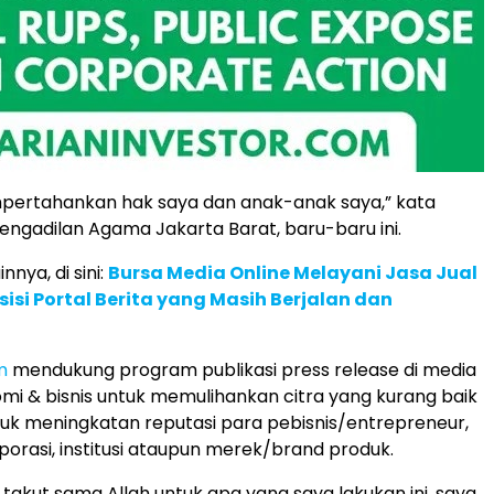
mpertahankan hak saya dan anak-anak saya,” kata
 Pengadilan Agama Jakarta Barat, baru-baru ini.
innya, di sini:
Bursa Media Online Melayani Jasa Jual
sisi Portal Berita yang Masih Berjalan dan
m
mendukung program publikasi press release di media
mi & bisnis untuk memulihankan citra yang kurang baik
uk meningkatan reputasi para pebisnis/entrepreneur,
porasi, institusi ataupun merek/brand produk.
takut sama Allah untuk apa yang saya lakukan ini, saya