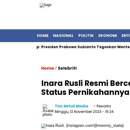
HOME
NASIONAL
POLITIK
EKONOMI
ENT
et Terungkap: Presiden Prabowo Subianto Tegaskan Menteri Berki
Home
Selebriti
/
Inara Rusli Resmi Ber
Status Pernikahannya 
Tim Aktuil Media
- Pewarta
Minggu, 12 November 2023
- 16:24