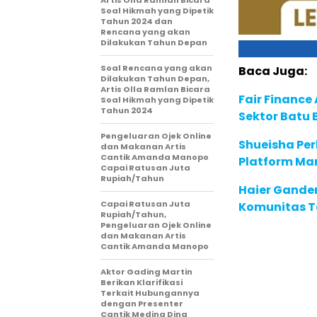
Artis Olla Ramlan Bicara
Soal Hikmah yang Dipetik
Tahun 2024 dan
Rencana yang akan
Dilakukan Tahun Depan
Soal Rencana yang akan
Baca Juga:
Dilakukan Tahun Depan,
Artis Olla Ramlan Bicara
Fair Financ
Soal Hikmah yang Dipetik
Tahun 2024
Sektor Batu 
Pengeluaran Ojek Online
Shueisha Pe
dan Makanan Artis
Cantik Amanda Manopo
Platform Ma
Capai Ratusan Juta
Rupiah/Tahun
Haier Ganden
Capai Ratusan Juta
Komunitas T
Rupiah/Tahun,
Pengeluaran Ojek Online
dan Makanan Artis
Cantik Amanda Manopo
Aktor Gading Martin
Berikan Klarifikasi
Terkait Hubungannya
dengan Presenter
Cantik Medina Dina