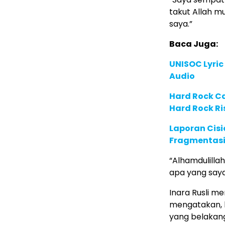
takut Allah mu
saya.”
Baca Juga:
UNISOC Lyri
Audio
Hard Rock C
Hard Rock Ri
Laporan Cis
Fragmentasi
“Alhamdulillah
apa yang saya
Inara Rusli me
mengatakan, k
yang belakang