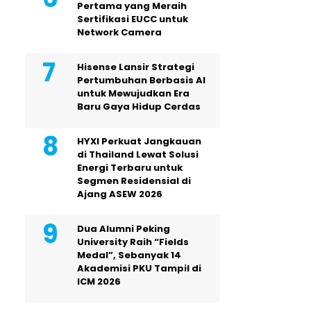
Pertama yang Meraih
Sertifikasi EUCC untuk
Network Camera
Hisense Lansir Strategi
Pertumbuhan Berbasis AI
untuk Mewujudkan Era
Baru Gaya Hidup Cerdas
HYXI Perkuat Jangkauan
di Thailand Lewat Solusi
Energi Terbaru untuk
Segmen Residensial di
Ajang ASEW 2026
Dua Alumni Peking
University Raih “Fields
Medal”, Sebanyak 14
Akademisi PKU Tampil di
ICM 2026