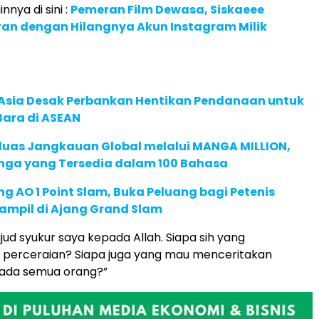
innya di sini :
Pemeran Film Dewasa, Siskaeee
an dengan Hilangnya Akun Instagram Milik
e Asia Desak Perbankan Hentikan Pendanaan untuk
Bara di ASEAN
rluas Jangkauan Global melalui MANGA MILLION,
nga yang Tersedia dalam 100 Bahasa
g AO 1 Point Slam, Buka Peluang bagi Petenis
ampil di Ajang Grand Slam
jud syukur saya kepada Allah. Siapa sih yang
 perceraian? Siapa juga yang mau menceritakan
ada semua orang?”