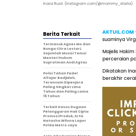
Inara Rusli. (Instagram.com/@mommy_starla)
AKTUIL.COM
Berita Terkait
suaminya Virg
Termasuk Agnes Mo dan
Bunga Citra Lestari,
Majelis Haki
Sejumlah Musisi Temui
Menteri Hukum
perceraian pas
Supratman Andi Agtas
Dikatakan Ina
Polisi Tahan Fadel
berakhir cerai
Alfajar Badjideh,
Terancam Dipenjara
Paling Singkat Lima
Tahun dan Paling Lama
15 Tahun
Terkait Kasus Dugaan
Pelanggaran Hak Cipta
Promosi Produk, Artis
Natasha Wilona Lapor
Polda Metro Jaya