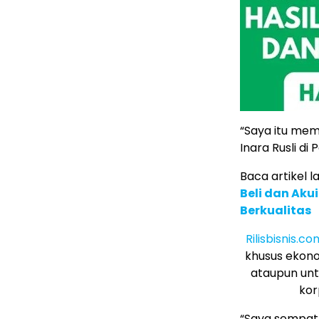
“Saya itu me
Inara Rusli di
Baca artikel la
Beli dan Akui
Berkualitas
Rilisbisnis.co
khusus ekono
ataupun unt
kor
“Saya sempat 