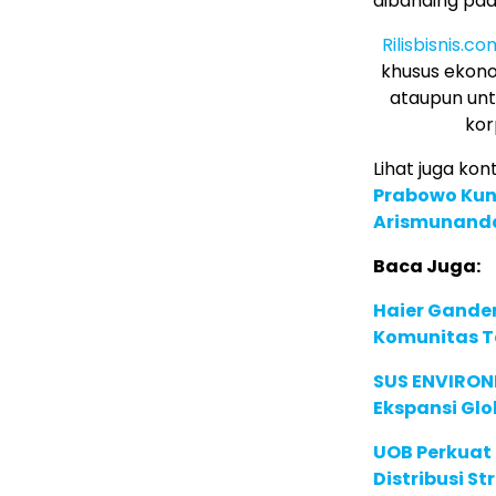
dibanding pad
Rilisbisnis.co
khusus ekono
ataupun unt
kor
Lihat juga kont
Prabowo Kun
Arismunand
Baca Juga:
Haier Ganden
Komunitas T
SUS ENVIRONM
Ekspansi Glo
UOB Perkuat
Distribusi St