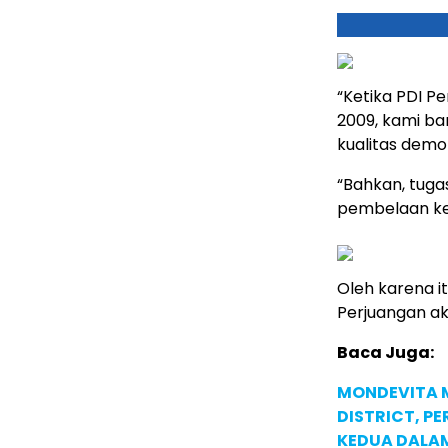
“Ketika PDI P
2009, kami ba
kualitas demok
“Bahkan, tugas
pembelaan kep
Oleh karena it
Perjuangan aka
Baca Juga:
MONDEVITA 
DISTRICT, P
KEDUA DALA