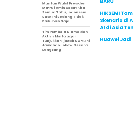
BARU
Mantan Wakil Presiden
Ma’ruf Amin Sebut Kita
Semua Tahu, Indonesia
HIKSEMI Tam
Saat Ini Sedang Tidak
Skenario di
Baik-baik Saja
AI di Asia T
Tim Pembela Ulama dan
Aktivis Minta agar
Huawei Jadi
Tunjukkan Ijazah UGM, Ini
Jawaban Jokowi Secara
Langsung