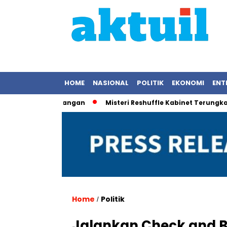
HOME
NASIONAL
POLITIK
EKONOMI
ENT
am Pemandangan
Misteri Reshuffle Kabinet Terungkap: Pres
Home
Politik
/
Jalankan Check and B