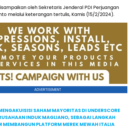
disampaikan oleh Sekretaris Jenderal PDI Perjuangan
nto melalui keterangan tertulis, Kamis (15/2/2024).
ADVERTISEMENT
MENGAKUISISI SAHAM MAYORITAS DI UNDERSCORE
ERUSAHAAN INDUK MAGLIANO, SEBAGAI LANGKAH
M MEMBANGUN PLATFORM MEREK MEWAH ITALIA