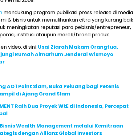
a Pemilu 2009.
m
mendukung program publikasi press release di media
mi & bisnis untuk memulihankan citra yang kurang baik
uk meningkatan reputasi para pebisnis/entrepreneur,
porasi, institusi ataupun merek/brand produk.
en video, di sini:
Usai Ziarah Makam Orangtua,
jungi Rumah Almarhum Jenderal Wismoyo
ar
g AO 1 Point Slam, Buka Peluang bagi Petenis
ampil di Ajang Grand Slam
ENT Raih Dua Proyek WtE di Indonesia, Percepat
bal
 Bisnis Wealth Management melalui Kemitraan
rategis dengan Allianz Global Investors