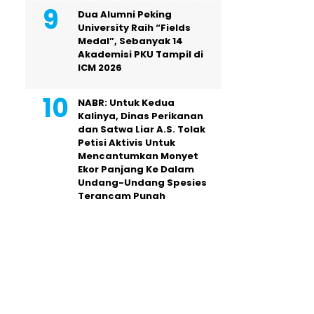
Dua Alumni Peking
University Raih “Fields
Medal”, Sebanyak 14
Akademisi PKU Tampil di
ICM 2026
NABR: Untuk Kedua
Kalinya, Dinas Perikanan
dan Satwa Liar A.S. Tolak
Petisi Aktivis Untuk
Mencantumkan Monyet
Ekor Panjang Ke Dalam
Undang-Undang Spesies
Terancam Punah