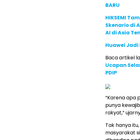
BARU
HIKSEMI Tam
Skenario di
AI di Asia T
Huawei Jadi
Baca artikel lai
Ucapan Selam
PDIP
“Karena apa p
punya kewaji
rakyat,” ujarn
Tak hanya itu
masyarakat si