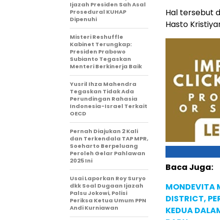
Ijazah Presiden Sah Asal
Hal tersebut 
Prosedural KUHAP
Dipenuhi
Hasto Kristiya
Misteri Reshuffle
Kabinet Terungkap:
Presiden Prabowo
Subianto Tegaskan
Menteri Berkinerja Baik
Yusril Ihza Mahendra
Tegaskan Tidak Ada
Perundingan Rahasia
Indonesia-Israel Terkait
OECD
Pernah Diajukan 2 Kali
dan Terkendala TAP MPR,
Soeharto Berpeluang
Peroleh Gelar Pahlawan
2025 Ini
Baca Juga:
Usai Laporkan Roy Suryo
MONDEVITA 
dkk Soal Dugaan Ijazah
Palsu Jokowi, Polisi
DISTRICT, P
Periksa Ketua Umum PPN
Andi Kurniawan
KEDUA DALA