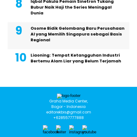
Iqbal Pakula Pemain Sinetron Tukang
Bubur Naik Haji the Series Meninggal
Dunia
Osome Bidik Gelombang Baru Perusahaan
AI yang Memilih Singapura sebagai Basis
Regional
Liaoning: Tempat Ketangguhan Industri
Bertemu Alam Liar yang Belum Terjamah
Graha Media Center,
Bogor - Indonesia
editorekbis@gmail.com
+628557777888