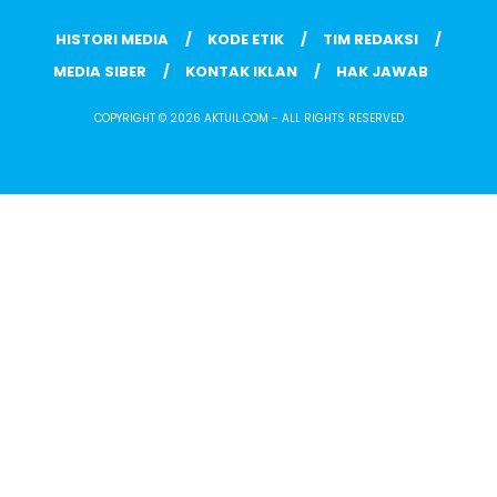
HISTORI MEDIA
KODE ETIK
TIM REDAKSI
MEDIA SIBER
KONTAK IKLAN
HAK JAWAB
COPYRIGHT © 2026 AKTUIL.COM - ALL RIGHTS RESERVED