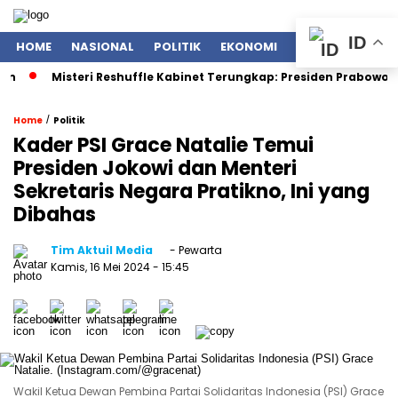
ID
HOME
NASIONAL
POLITIK
EKONOMI
ENTERTAINMENT
Misteri Reshuffle Kabinet Terungkap: Presiden Prabowo Subian
/
Home
Politik
Kader PSI Grace Natalie Temui
Presiden Jokowi dan Menteri
Sekretaris Negara Pratikno, Ini yang
Dibahas
Tim Aktuil Media
- Pewarta
Kamis, 16 Mei 2024
- 15:45
Wakil Ketua Dewan Pembina Partai Solidaritas Indonesia (PSI) Grace