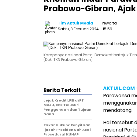
Prabowo-Gibran, Ajak
Tim Aktuil Media
- Pewarta
Sabtu, 3 Februari 2024
- 15:59
Kampanye nasional Partai Demokrat bertajuk 'De
(Dok. TKN Prabowo Gibran)
AKTUIL.COM
Berita Terkait
Parawansa me
Jejak Kredit LPEI di PT
menggunakan 
MAJU, KPK Telusuri
mendatang.
Penggunaan dan Tujuan
Dana
Hal tersebut 
Pakar Hukum: Penyitaan
nasional Par
Ijazah Presiden Sah Asal
Prosedural KUHAP