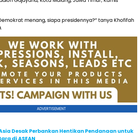
Stadion Gajayana, Kota Malang, Jawa Timur, Kamis
 Demokrat menang, siapa presidennya?” tanya Khofifah
.
ADVERTISEMENT
e Asia Desak Perbankan Hentikan Pendanaan untuk
Bara di ASEAN