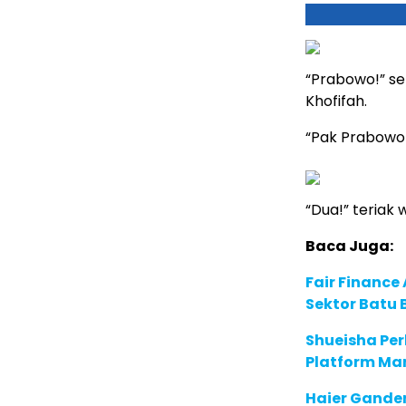
“Prabowo!” se
Khofifah.
“Pak Prabowo 
“Dua!” teriak 
Baca Juga:
Fair Financ
Sektor Batu 
Shueisha Pe
Platform Ma
Haier Ganden