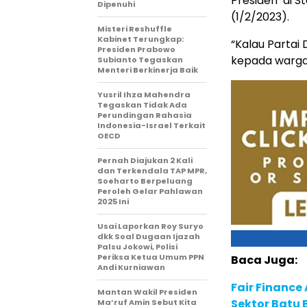
Presiden’ di 
Dipenuhi
(1/2/2023).
Misteri Reshuffle
Kabinet Terungkap:
“Kalau Partai
Presiden Prabowo
kepada warga
Subianto Tegaskan
Menteri Berkinerja Baik
Yusril Ihza Mahendra
Tegaskan Tidak Ada
Perundingan Rahasia
Indonesia-Israel Terkait
OECD
Pernah Diajukan 2 Kali
dan Terkendala TAP MPR,
Soeharto Berpeluang
Peroleh Gelar Pahlawan
2025 Ini
Usai Laporkan Roy Suryo
dkk Soal Dugaan Ijazah
Palsu Jokowi, Polisi
Periksa Ketua Umum PPN
Baca Juga:
Andi Kurniawan
Fair Financ
Mantan Wakil Presiden
Sektor Batu 
Ma’ruf Amin Sebut Kita