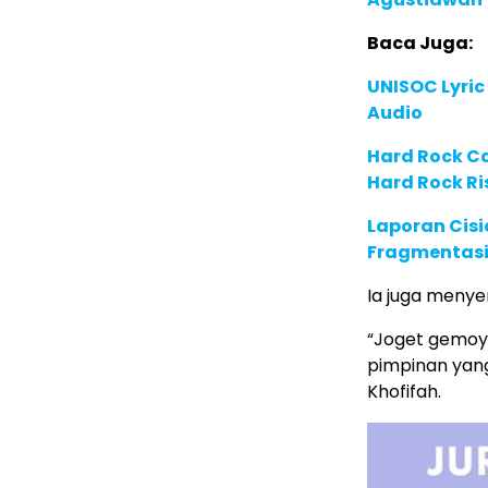
Baca Juga:
UNISOC Lyri
Audio
Hard Rock C
Hard Rock Ri
Laporan Cis
Fragmentasi
Ia juga menye
“Joget gemoy j
pimpinan yang
Khofifah.