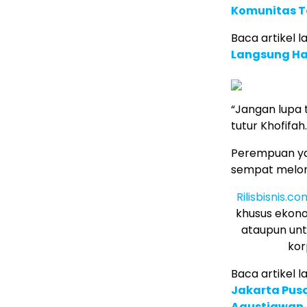
Komunitas T
Baca artikel la
Langsung Ha
“Jangan lupa 
tutur Khofifah.
Perempuan ya
sempat melon
Rilisbisnis.co
khusus ekono
ataupun unt
kor
Baca artikel la
Jakarta Pusa
Agustiawan