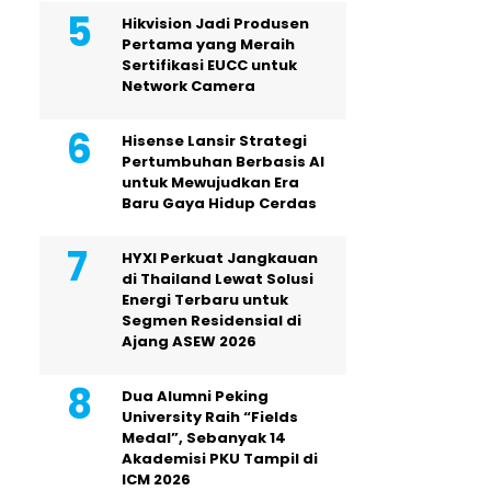
Hikvision Jadi Produsen
Pertama yang Meraih
Sertifikasi EUCC untuk
Network Camera
Hisense Lansir Strategi
Pertumbuhan Berbasis AI
untuk Mewujudkan Era
Baru Gaya Hidup Cerdas
HYXI Perkuat Jangkauan
di Thailand Lewat Solusi
Energi Terbaru untuk
Segmen Residensial di
Ajang ASEW 2026
Dua Alumni Peking
University Raih “Fields
Medal”, Sebanyak 14
Akademisi PKU Tampil di
ICM 2026