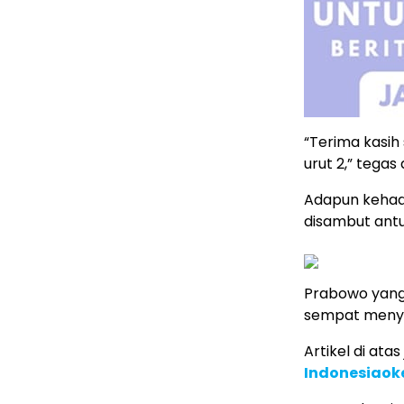
“Terima kasi
urut 2,” tegas 
Adapun kehadi
disambut antu
Prabowo yang
sempat menya
Artikel di ata
Indonesiaok