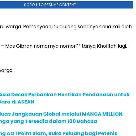
SCROLL TO RESUME CONTENT
ru warga. Pertanyaan itu diulang sebanyak dua kali oleh
– Mas Gibran nomornya nomor?” tanya Khofifah lagi.
warga.
e Asia Desak Perbankan Hentikan Pendanaan untuk
Bara di ASEAN
rluas Jangkauan Global melalui MANGA MILLION,
nga yang Tersedia dalam 100 Bahasa
g AO 1 Point Slam, Buka Peluang bagi Petenis