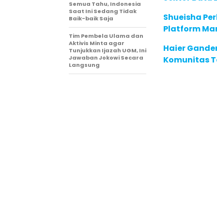
Semua Tahu, Indonesia
Saat Ini Sedang Tidak
Shueisha Pe
Baik-baik Saja
Platform Ma
Tim Pembela Ulama dan
Aktivis Minta agar
Haier Ganden
Tunjukkan Ijazah UGM, Ini
Jawaban Jokowi Secara
Komunitas T
Langsung