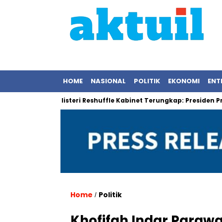
HOME
NASIONAL
POLITIK
EKONOMI
ENT
ngan
Misteri Reshuffle Kabinet Terungkap: Presiden Prabowo
Home
Politik
/
Khofifah Indar Paraw