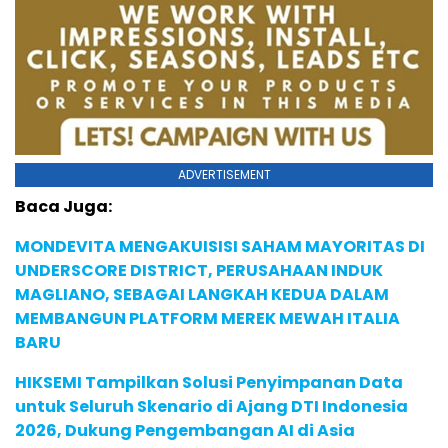
ADVERTISEMENT
Baca Juga:
MONDEVITA MENGAKUISISI SAHAM MAYORITAS DI
UNDERSCORE DISTRICT, PERUSAHAAN INDUK
MAGLIANO, SEBAGAI LANGKAH KEDUA DALAM
MEMBANGUN PLATFORM MEREK MEWAH ITALIA
BARU
HIKSEMI Tampilkan Solusi Penyimpanan Data
untuk Seluruh Skenario di Ajang DTI Indonesia
2026, Dukung Pengembangan AI di Asia