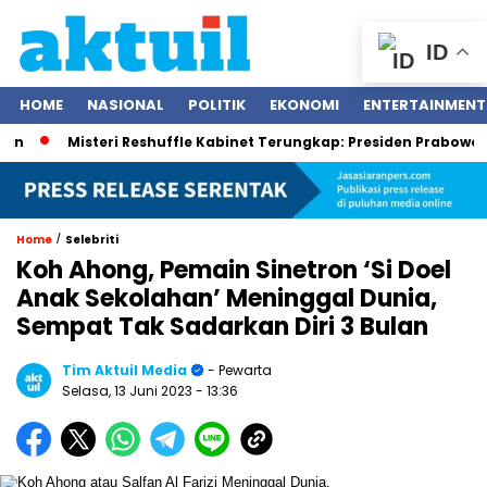
ID
HOME
NASIONAL
POLITIK
EKONOMI
ENTERTAINMENT
Misteri Reshuffle Kabinet Terungkap: Presiden Prabowo Subian
/
Home
Selebriti
Koh Ahong, Pemain Sinetron ‘Si Doel
Anak Sekolahan’ Meninggal Dunia,
Sempat Tak Sadarkan Diri 3 Bulan
Tim Aktuil Media
- Pewarta
Selasa, 13 Juni 2023
- 13:36