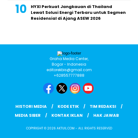
HYXI Perkuat Jangkauan di Thailand
Lewat Solusi Energi Terbaru untuk Segmen
Residensial di Ajang ASEW 2026
Graha Media Center,
Bogor - Indonesia
editorekbis@gmail.com
+628557777888
HISTORI MEDIA
KODE ETIK
TIM REDAKSI
MEDIA SIBER
KONTAK IKLAN
HAK JAWAB
COPYRIGHT © 2026 AKTUIL.COM - ALL RIGHTS RESERVED