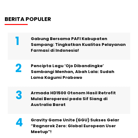
BERITA POPULER
Gabung Bersama PAFI Kabupaten
Sampang: Tingkatkan Kualitas Pelayanan
Farmasi di Indonesia!
Pencipta Lagu ‘Ojo Dibandingke’
Sambangi Menhan, Abah Lala: Sudah
Lama Kagumi Prabowo
Armada HD1500 Otonom Hasil Retrofit
Mulai Beroperasi pada Sif Siang di
Australia Barat
Gravity Game Unite (GGU) Sukses Gelar
“Ragnarok Zero: Global European User
Meetup”!