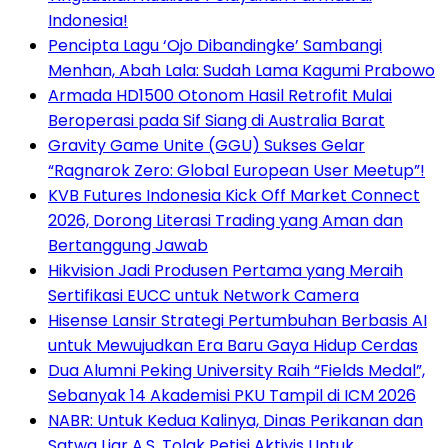
Indonesia!
Pencipta Lagu ‘Ojo Dibandingke’ Sambangi
Menhan, Abah Lala: Sudah Lama Kagumi Prabowo
Armada HD1500 Otonom Hasil Retrofit Mulai
Beroperasi pada Sif Siang di Australia Barat
Gravity Game Unite (GGU) Sukses Gelar
“Ragnarok Zero: Global European User Meetup”!
KVB Futures Indonesia Kick Off Market Connect
2026, Dorong Literasi Trading yang Aman dan
Bertanggung Jawab
Hikvision Jadi Produsen Pertama yang Meraih
Sertifikasi EUCC untuk Network Camera
Hisense Lansir Strategi Pertumbuhan Berbasis AI
untuk Mewujudkan Era Baru Gaya Hidup Cerdas
Dua Alumni Peking University Raih “Fields Medal”,
Sebanyak 14 Akademisi PKU Tampil di ICM 2026
NABR: Untuk Kedua Kalinya, Dinas Perikanan dan
Satwa Liar A.S. Tolak Petisi Aktivis Untuk