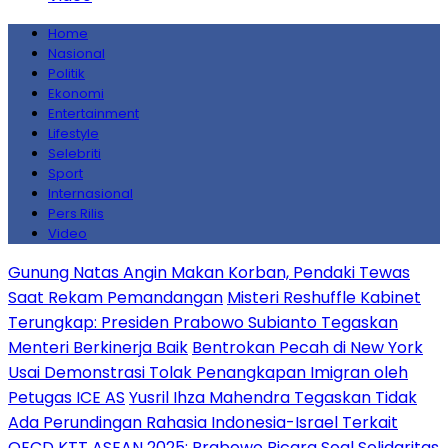
Home
Nasional
Politik
Ekonomi
Entertainment
Lifestyle
Selebriti
Sport
Internasional
Pers Rilis
Video
Gunung Natas Angin Makan Korban, Pendaki Tewas
Saat Rekam Pemandangan
Misteri Reshuffle Kabinet
Terungkap: Presiden Prabowo Subianto Tegaskan
Menteri Berkinerja Baik
Bentrokan Pecah di New York
Usai Demonstrasi Tolak Penangkapan Imigran oleh
Petugas ICE AS
Yusril Ihza Mahendra Tegaskan Tidak
Ada Perundingan Rahasia Indonesia-Israel Terkait
OECD
KTT ASEAN 2025: Prabowo Bicara Soal Solidaritas