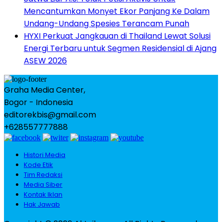
Mencantumkan Monyet Ekor Panjang Ke Dalam
Undang-Undang Spesies Terancam Punah
HYXI Perkuat Jangkauan di Thailand Lewat Solusi
Energi Terbaru untuk Segmen Residensial di Ajang
ASEW 2026
Graha Media Center,
Bogor - Indonesia
editorekbis@gmail.com
+628557777888
Histori Media
Kode Etik
Tim Redaksi
Media Siber
Kontak Iklan
Hak Jawab