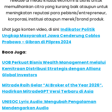
release di media khusus ekonomi & bisnis untuk
memulihankan citra yang kurang baik ataupun untuk
meningkatan reputasi para pebisnis/entrepreneur,
korporasi, institusi ataupun merek/brand produk.
Lihat juga konten video, di sini:
Indikator Politik
Ungkap Masyarakat Jawa Cenderung Coblos
Prabowo – Gibran di Pilpres 2024
Baca Juga:
UOB Perkuat Bisnis Wealth Management melalui
Kemitraan Distribusi Strategis dengan Allianz
Global Investors
Mitrade Raih Gelar “AI Broker of the Year 2026”,
Hadirkan MitradeGPT Versi Terbaru di Asia
UNISOC Lyric Audio: Mengubah Pengalaman
Mendengarkan Audio