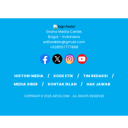
Graha Media Center,
Bogor - Indonesia
editorekbis@gmail.com
+628557777888
HISTORI MEDIA
KODE ETIK
TIM REDAKSI
MEDIA SIBER
KONTAK IKLAN
HAK JAWAB
COPYRIGHT © 2026 AKTUIL.COM - ALL RIGHTS RESERVED