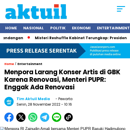
HOME
NASIONAL
POLITIK
EKONOMI
ENTERTAINMENT
dangan
Misteri Reshuffle Kabinet Terungkap: Presiden Prabo
/
Home
Entertainment
Menpora Larang Konser Artis di GBK
Karena Renovasi, Menteri PUPR:
Enggak Ada Renovasi
Tim Aktuil Media
- Pewarta
Senin, 28 November 2022
- 10:16