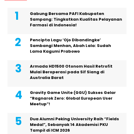
Gabung Bersama PAFI Kabupaten
Sampang: Tingkatkan Kualitas Pelayanan
Farmasi di Indonesia!
Pencipta Lagu ‘Ojo Dibandingke’
Sambangi Menhan, Abah Lala: Sudah
Lama Kagumi Prabowo
Armada HD1500 Otonom Hasil Retrofit
Mulai Beroperasi pada Sif Siang di
Australia Barat
Gravity Game Unite (GGU) Sukses Gelar
“Ragnarok Zero: Global European User
Meetup”!
Dua Alumni Peking University Raih “Fields
Medal”, Sebanyak 14 Akademisi PKU
Tampil di ICM 2026