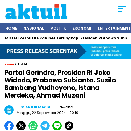
HOME
NASIONAL
POLITIK
EKONOMI
ENTERTAINMENT
ri Reshuffle Kabinet Terungkap: Presiden Prabowo Subianto Tegas
/
Home
Politik
Partai Gerindra, Presiden RI Joko
Widodo, Prabowo Subianto, Susilo
Bambang Yudhoyono, Istana
Merdeka, Ahmad Muzani
Tim Aktuil Media
- Pewarta
Minggu, 22 September 2024
- 20:19