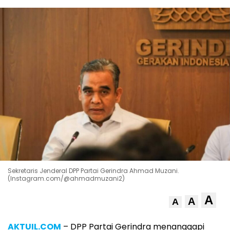
Sekretaris Jenderal DPP Partai Gerindra Ahmad Muzani.
(Instagram.com/@ahmadmuzani2)
A
A
A
AKTUIL.COM
– DPP Partai Gerindra menanggapi