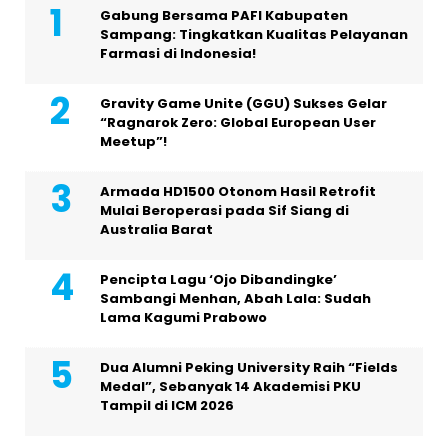
Gabung Bersama PAFI Kabupaten
Sampang: Tingkatkan Kualitas Pelayanan
Farmasi di Indonesia!
Gravity Game Unite (GGU) Sukses Gelar
“Ragnarok Zero: Global European User
Meetup”!
Armada HD1500 Otonom Hasil Retrofit
Mulai Beroperasi pada Sif Siang di
Australia Barat
Pencipta Lagu ‘Ojo Dibandingke’
Sambangi Menhan, Abah Lala: Sudah
Lama Kagumi Prabowo
Dua Alumni Peking University Raih “Fields
Medal”, Sebanyak 14 Akademisi PKU
Tampil di ICM 2026