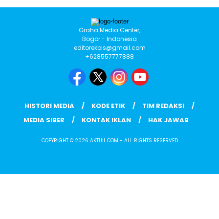
Graha Media Center,
Bogor - Indonesia
editorekbis@gmail.com
+628557777888
HISTORI MEDIA
KODE ETIK
TIM REDAKSI
MEDIA SIBER
KONTAK IKLAN
HAK JAWAB
COPYRIGHT © 2026 AKTUIL.COM - ALL RIGHTS RESERVED