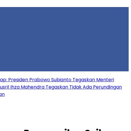
gkap: Presiden Prabowo Subianto Tegaskan Menteri
usril Ihza Mahendra Tegaskan Tidak Ada Perundingan
an