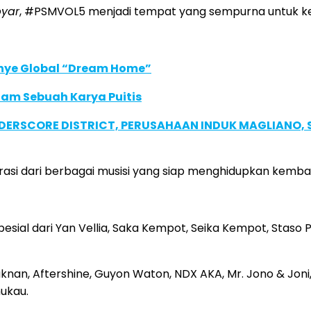
yar
, #PSMVOL5 menjadi tempat yang sempurna untuk ke
anye Global “Dream Home”
lam Sebuah Karya Puitis
NDERSCORE DISTRICT, PERUSAHAAN INDUK MAGLIANO
rasi dari berbagai musisi yang siap menghidupkan kemb
sial dari Yan Vellia, Saka Kempot, Seika Kempot, Staso 
aknan, Aftershine, Guyon Waton, NDX AKA, Mr. Jono & Jon
ukau.