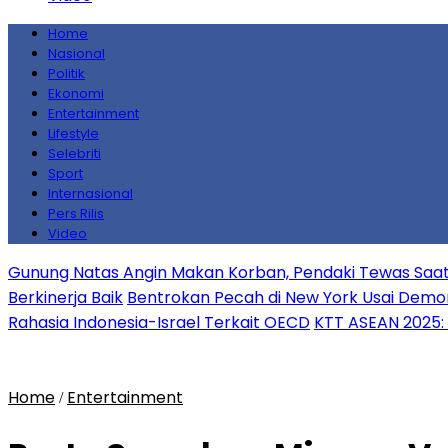
Home
Nasional
Politik
Ekonomi
Entertainment
Lifestyle
Selebriti
Sport
Internasional
Pers Rilis
Video
Gunung Natas Angin Makan Korban, Pendaki Tewas S
Berkinerja Baik
Bentrokan Pecah di New York Usai Demon
Rahasia Indonesia-Israel Terkait OECD
KTT ASEAN 2025: 
Home
Entertainment
/