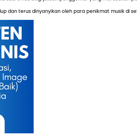
idup dan terus dinyanyikan oleh para penikmat musik di se