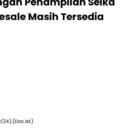
engan Penampilan Seika
esale Masih Tersedia
/24).(Doc.Ist)