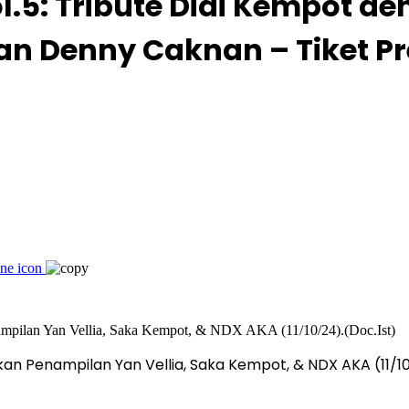
.5: Tribute Didi Kempot d
an Denny Caknan – Tiket Pr
an Penampilan Yan Vellia, Saka Kempot, & NDX AKA (11/10